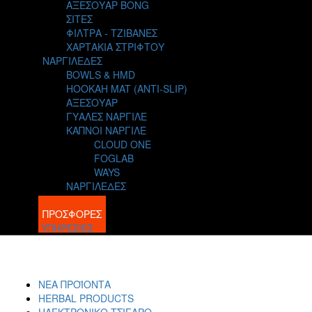
ΑΞΕΣΟΥΑΡ BONG
ΣΙΤΕΣ
ΦΙΛΤΡΑ - ΤΖΙΒΑΝΕΣ
ΧΑΡΤΑΚΙΑ ΣΤΡΙΦΤΟΥ
ΝΑΡΓΙΛΕΔΕΣ
BOWLS & HMD
HOOKAH MAT (ANTI-SLIP)
ΑΞΕΣΟΥΑΡ
ΓΥΑΛΕΣ ΝΑΡΓΙΛΕ
ΚΑΠΝΟΙ ΝΑΡΓΙΛΕ
CLOUD ONE
FOGLAB
WAYS
ΝΑΡΓΙΛΕΔΕΣ
BLOG
ΠΡΟΣΦΟΡΕΣ
ΥΠΗΡΕΣΙΕΣ
ΝΕΑ ΠΡΟΪΟΝΤΑ
HERBAL PRODUCTS
ΗΛΕΚΤΡΟΝΙΚΟ ΤΣΙΓΑΡΟ