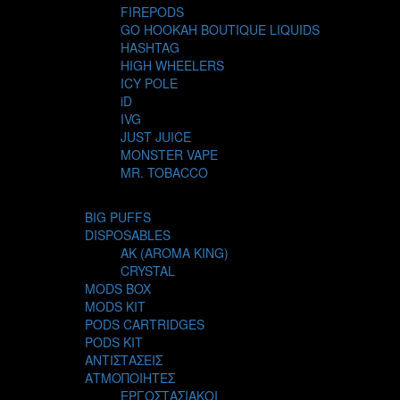
FIREPODS
GO HOOKAH BOUTIQUE LIQUIDS
HASHTAG
HIGH WHEELERS
ICY POLE
iD
IVG
JUST JUICE
MONSTER VAPE
MR. TOBACCO
MUR
NIGHT LIFE
BIG PUFFS
NUBO
DISPOSABLES
OMERTA LIQUIDS
AK (AROMA KING)
OPMH PROJECT
CRYSTAL
S-ELF JUICE
MODS BOX
SADBOY
MODS KIT
SCANDAL
PODS CARTRIDGES
SECRET FOREST
PODS KIT
STEAM CITY LIQUIDS
ΑΝΤΙΣΤΑΣΕΙΣ
STEAM TRAIN
ΑΤΜΟΠΟΙΗΤΕΣ
STEAMPUNK
ΕΡΓΟΣΤΑΣΙΑΚΟΙ