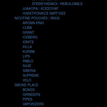
TALES
ΕΠΙΣΚΕΥΑΣΙΜΟΙ / REBUILDABLE
TATTOO
ΔΙΑΦΟΡΑ / ΑΞΕΣΟΥΑΡ
THE ALCHEMIST
ΗΛΕΚΤΡΟΝΙΚΟΣ ΝΑΡΓΙΛΕΣ
THE SMOKER'S CLUB
NICOTINE POUCHES / SNUS
TIKI MAHU
AROMA KING
TWIST
CUBA
VAPE NOVA
GRANT
VGOD
ICEBERG
WILD ZOO
IGNITE
YETI
KILLA
ZEUS JUICE
KURWA
LIPS
PABLO
R4VE
SIBERIA
SUPREME
VELO
SMOKE PLACE
BONGS
GRINDERS
PIPES
VAPORIZERS