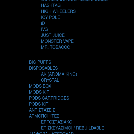
HASHTAG
HIGH WHEELERS
ICY POLE
iD
IVG
JUST JUICE
MONSTER VAPE
MR. TOBACCO
MUR
NIGHT LIFE
BIG PUFFS
NUBO
DISPOSABLES
OMERTA LIQUIDS
AK (AROMA KING)
OPMH PROJECT
CRYSTAL
S-ELF JUICE
MODS BOX
SADBOY
MODS KIT
SCANDAL
PODS CARTRIDGES
SECRET FOREST
PODS KIT
STEAM CITY LIQUIDS
ΑΝΤΙΣΤΑΣΕΙΣ
STEAM TRAIN
ΑΤΜΟΠΟΙΗΤΕΣ
STEAMPUNK
ΕΡΓΟΣΤΑΣΙΑΚΟΙ
TALES
ΕΠΙΣΚΕΥΑΣΙΜΟΙ / REBUILDABLE
TATTOO
ΔΙΑΦΟΡΑ / ΑΞΕΣΟΥΑΡ