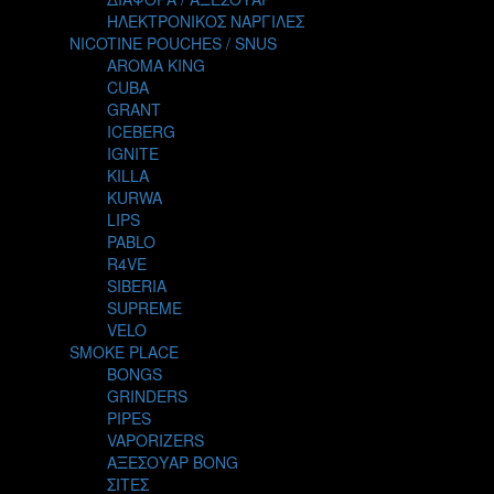
THE ALCHEMIST
ΗΛΕΚΤΡΟΝΙΚΟΣ ΝΑΡΓΙΛΕΣ
THE SMOKER'S CLUB
NICOTINE POUCHES / SNUS
TIKI MAHU
AROMA KING
TWIST
CUBA
VAPE NOVA
GRANT
VGOD
ICEBERG
WILD ZOO
IGNITE
YETI
KILLA
ZEUS JUICE
KURWA
LIPS
PABLO
R4VE
SIBERIA
SUPREME
VELO
SMOKE PLACE
BONGS
GRINDERS
PIPES
VAPORIZERS
ΑΞΕΣΟΥΑΡ BONG
ΣΙΤΕΣ