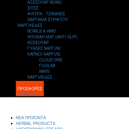
ΑΞΕΣΟΥΑΡ BONG
ΣΙΤΕΣ
ΦΙΛΤΡΑ - ΤΖΙΒΑΝΕΣ
ΧΑΡΤΑΚΙΑ ΣΤΡΙΦΤΟΥ
ΝΑΡΓΙΛΕΔΕΣ
BOWLS & HMD
HOOKAH MAT (ANTI-SLIP)
ΑΞΕΣΟΥΑΡ
ΓΥΑΛΕΣ ΝΑΡΓΙΛΕ
ΚΑΠΝΟΙ ΝΑΡΓΙΛΕ
CLOUD ONE
FOGLAB
WAYS
ΝΑΡΓΙΛΕΔΕΣ
BLOG
ΠΡΟΣΦΟΡΕΣ
ΥΠΗΡΕΣΙΕΣ
ΝΕΑ ΠΡΟΪΟΝΤΑ
HERBAL PRODUCTS
ΗΛΕΚΤΡΟΝΙΚΟ ΤΣΙΓΑΡΟ