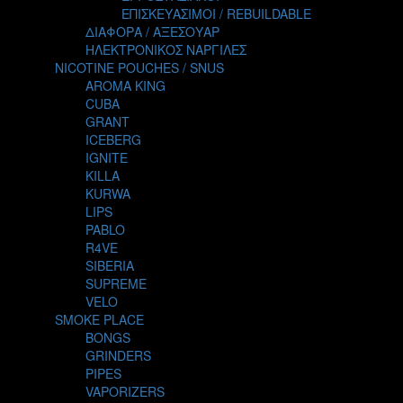
TALES
ΕΠΙΣΚΕΥΑΣΙΜΟΙ / REBUILDABLE
TATTOO
ΔΙΑΦΟΡΑ / ΑΞΕΣΟΥΑΡ
THE ALCHEMIST
ΗΛΕΚΤΡΟΝΙΚΟΣ ΝΑΡΓΙΛΕΣ
THE SMOKER'S CLUB
NICOTINE POUCHES / SNUS
TIKI MAHU
AROMA KING
TWIST
CUBA
VAPE NOVA
GRANT
VGOD
ICEBERG
WILD ZOO
IGNITE
YETI
KILLA
ZEUS JUICE
KURWA
LIPS
PABLO
R4VE
SIBERIA
SUPREME
VELO
SMOKE PLACE
BONGS
GRINDERS
PIPES
VAPORIZERS