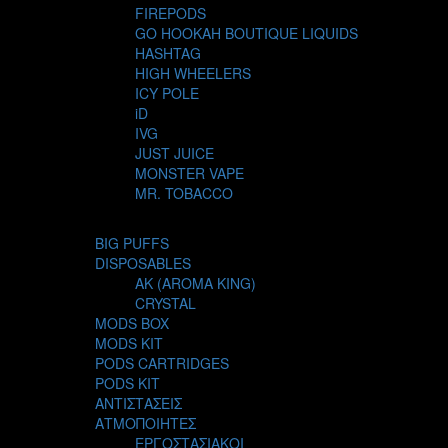
FIREPODS
GO HOOKAH BOUTIQUE LIQUIDS
HASHTAG
HIGH WHEELERS
ICY POLE
iD
IVG
JUST JUICE
MONSTER VAPE
MR. TOBACCO
MUR
NIGHT LIFE
BIG PUFFS
NUBO
DISPOSABLES
OMERTA LIQUIDS
AK (AROMA KING)
OPMH PROJECT
CRYSTAL
S-ELF JUICE
MODS BOX
SADBOY
MODS KIT
SCANDAL
PODS CARTRIDGES
SECRET FOREST
PODS KIT
STEAM CITY LIQUIDS
ΑΝΤΙΣΤΑΣΕΙΣ
STEAM TRAIN
ΑΤΜΟΠΟΙΗΤΕΣ
STEAMPUNK
ΕΡΓΟΣΤΑΣΙΑΚΟΙ