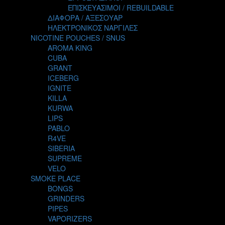
TALES
ΕΠΙΣΚΕΥΑΣΙΜΟΙ / REBUILDABLE
TATTOO
ΔΙΑΦΟΡΑ / ΑΞΕΣΟΥΑΡ
THE ALCHEMIST
ΗΛΕΚΤΡΟΝΙΚΟΣ ΝΑΡΓΙΛΕΣ
THE SMOKER'S CLUB
NICOTINE POUCHES / SNUS
TIKI MAHU
AROMA KING
TWIST
CUBA
VAPE NOVA
GRANT
VGOD
ICEBERG
WILD ZOO
IGNITE
YETI
KILLA
ZEUS JUICE
KURWA
LIPS
PABLO
R4VE
SIBERIA
SUPREME
VELO
SMOKE PLACE
BONGS
GRINDERS
PIPES
VAPORIZERS