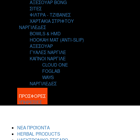
ΑΞΕΣΟΥΑΡ BONG
ΣΙΤΕΣ
ΦΙΛΤΡΑ - ΤΖΙΒΑΝΕΣ
ΧΑΡΤΑΚΙΑ ΣΤΡΙΦΤΟΥ
ΝΑΡΓΙΛΕΔΕΣ
BOWLS & HMD
HOOKAH MAT (ANTI-SLIP)
ΑΞΕΣΟΥΑΡ
ΓΥΑΛΕΣ ΝΑΡΓΙΛΕ
ΚΑΠΝΟΙ ΝΑΡΓΙΛΕ
CLOUD ONE
FOGLAB
WAYS
ΝΑΡΓΙΛΕΔΕΣ
BLOG
ΠΡΟΣΦΟΡΕΣ
ΥΠΗΡΕΣΙΕΣ
ΝΕΑ ΠΡΟΪΟΝΤΑ
HERBAL PRODUCTS
ΗΛΕΚΤΡΟΝΙΚΟ ΤΣΙΓΑΡΟ