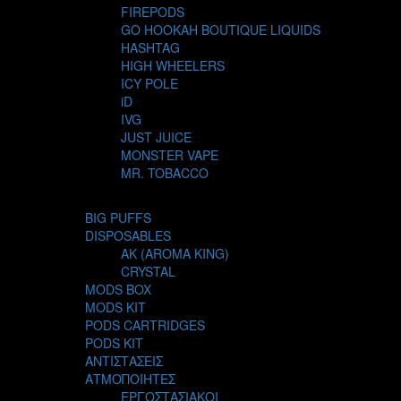
FIREPODS
GO HOOKAH BOUTIQUE LIQUIDS
HASHTAG
HIGH WHEELERS
ICY POLE
iD
IVG
JUST JUICE
MONSTER VAPE
MR. TOBACCO
MUR
NIGHT LIFE
BIG PUFFS
NUBO
DISPOSABLES
OMERTA LIQUIDS
AK (AROMA KING)
OPMH PROJECT
CRYSTAL
S-ELF JUICE
MODS BOX
SADBOY
MODS KIT
SCANDAL
PODS CARTRIDGES
SECRET FOREST
PODS KIT
STEAM CITY LIQUIDS
ΑΝΤΙΣΤΑΣΕΙΣ
STEAM TRAIN
ΑΤΜΟΠΟΙΗΤΕΣ
STEAMPUNK
ΕΡΓΟΣΤΑΣΙΑΚΟΙ