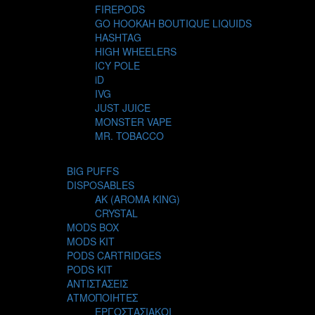
FIREPODS
GO HOOKAH BOUTIQUE LIQUIDS
HASHTAG
HIGH WHEELERS
ICY POLE
iD
IVG
JUST JUICE
MONSTER VAPE
MR. TOBACCO
MUR
NIGHT LIFE
BIG PUFFS
NUBO
DISPOSABLES
OMERTA LIQUIDS
AK (AROMA KING)
OPMH PROJECT
CRYSTAL
S-ELF JUICE
MODS BOX
SADBOY
MODS KIT
SCANDAL
PODS CARTRIDGES
SECRET FOREST
PODS KIT
STEAM CITY LIQUIDS
ΑΝΤΙΣΤΑΣΕΙΣ
STEAM TRAIN
ΑΤΜΟΠΟΙΗΤΕΣ
STEAMPUNK
ΕΡΓΟΣΤΑΣΙΑΚΟΙ