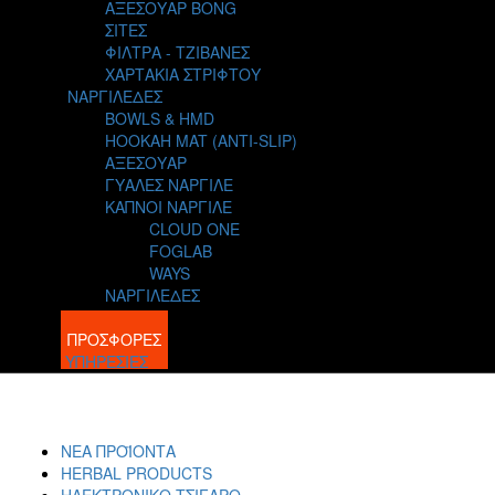
ΑΞΕΣΟΥΑΡ BONG
ΣΙΤΕΣ
ΦΙΛΤΡΑ - ΤΖΙΒΑΝΕΣ
ΧΑΡΤΑΚΙΑ ΣΤΡΙΦΤΟΥ
ΝΑΡΓΙΛΕΔΕΣ
BOWLS & HMD
HOOKAH MAT (ANTI-SLIP)
ΑΞΕΣΟΥΑΡ
ΓΥΑΛΕΣ ΝΑΡΓΙΛΕ
ΚΑΠΝΟΙ ΝΑΡΓΙΛΕ
CLOUD ONE
FOGLAB
WAYS
ΝΑΡΓΙΛΕΔΕΣ
BLOG
ΠΡΟΣΦΟΡΕΣ
ΥΠΗΡΕΣΙΕΣ
ΝΕΑ ΠΡΟΪΟΝΤΑ
HERBAL PRODUCTS
ΗΛΕΚΤΡΟΝΙΚΟ ΤΣΙΓΑΡΟ