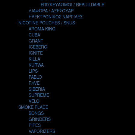
TALES
ΕΠΙΣΚΕΥΑΣΙΜΟΙ / REBUILDABLE
TATTOO
ΔΙΑΦΟΡΑ / ΑΞΕΣΟΥΑΡ
THE ALCHEMIST
ΗΛΕΚΤΡΟΝΙΚΟΣ ΝΑΡΓΙΛΕΣ
THE SMOKER'S CLUB
NICOTINE POUCHES / SNUS
TIKI MAHU
AROMA KING
TWIST
CUBA
VAPE NOVA
GRANT
VGOD
ICEBERG
WILD ZOO
IGNITE
YETI
KILLA
ZEUS JUICE
KURWA
LIPS
PABLO
R4VE
SIBERIA
SUPREME
VELO
SMOKE PLACE
BONGS
GRINDERS
PIPES
VAPORIZERS