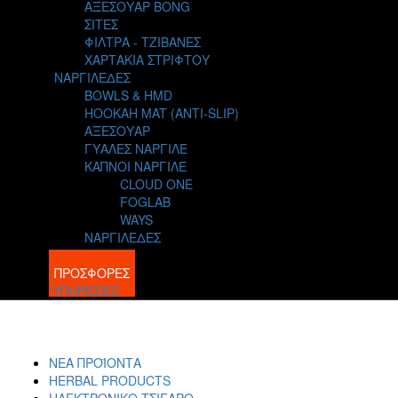
ΑΞΕΣΟΥΑΡ BONG
ΣΙΤΕΣ
ΦΙΛΤΡΑ - ΤΖΙΒΑΝΕΣ
ΧΑΡΤΑΚΙΑ ΣΤΡΙΦΤΟΥ
ΝΑΡΓΙΛΕΔΕΣ
BOWLS & HMD
HOOKAH MAT (ANTI-SLIP)
ΑΞΕΣΟΥΑΡ
ΓΥΑΛΕΣ ΝΑΡΓΙΛΕ
ΚΑΠΝΟΙ ΝΑΡΓΙΛΕ
CLOUD ONE
FOGLAB
WAYS
ΝΑΡΓΙΛΕΔΕΣ
BLOG
ΠΡΟΣΦΟΡΕΣ
ΥΠΗΡΕΣΙΕΣ
ΝΕΑ ΠΡΟΪΟΝΤΑ
HERBAL PRODUCTS
ΗΛΕΚΤΡΟΝΙΚΟ ΤΣΙΓΑΡΟ