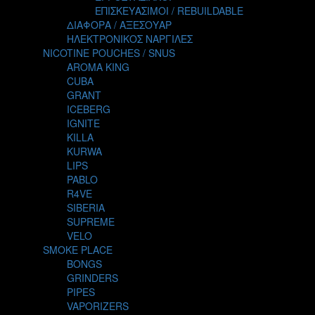
TALES
ΕΠΙΣΚΕΥΑΣΙΜΟΙ / REBUILDABLE
TATTOO
ΔΙΑΦΟΡΑ / ΑΞΕΣΟΥΑΡ
THE ALCHEMIST
ΗΛΕΚΤΡΟΝΙΚΟΣ ΝΑΡΓΙΛΕΣ
THE SMOKER'S CLUB
NICOTINE POUCHES / SNUS
TIKI MAHU
AROMA KING
TWIST
CUBA
VAPE NOVA
GRANT
VGOD
ICEBERG
WILD ZOO
IGNITE
YETI
KILLA
ZEUS JUICE
KURWA
LIPS
PABLO
R4VE
SIBERIA
SUPREME
VELO
SMOKE PLACE
BONGS
GRINDERS
PIPES
VAPORIZERS