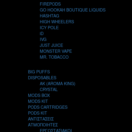
FIREPODS
GO HOOKAH BOUTIQUE LIQUIDS
HASHTAG
HIGH WHEELERS
ICY POLE
iD
IVG
JUST JUICE
MONSTER VAPE
MR. TOBACCO
MUR
NIGHT LIFE
BIG PUFFS
NUBO
DISPOSABLES
OMERTA LIQUIDS
AK (AROMA KING)
OPMH PROJECT
CRYSTAL
S-ELF JUICE
MODS BOX
SADBOY
MODS KIT
SCANDAL
PODS CARTRIDGES
SECRET FOREST
PODS KIT
STEAM CITY LIQUIDS
ΑΝΤΙΣΤΑΣΕΙΣ
STEAM TRAIN
ΑΤΜΟΠΟΙΗΤΕΣ
STEAMPUNK
ΕΡΓΟΣΤΑΣΙΑΚΟΙ