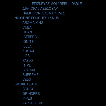
TALES
ΕΠΙΣΚΕΥΑΣΙΜΟΙ / REBUILDABLE
TATTOO
ΔΙΑΦΟΡΑ / ΑΞΕΣΟΥΑΡ
THE ALCHEMIST
ΗΛΕΚΤΡΟΝΙΚΟΣ ΝΑΡΓΙΛΕΣ
THE SMOKER'S CLUB
NICOTINE POUCHES / SNUS
TIKI MAHU
AROMA KING
TWIST
CUBA
VAPE NOVA
GRANT
VGOD
ICEBERG
WILD ZOO
IGNITE
YETI
KILLA
ZEUS JUICE
KURWA
LIPS
PABLO
R4VE
SIBERIA
SUPREME
VELO
SMOKE PLACE
BONGS
GRINDERS
PIPES
VAPORIZERS