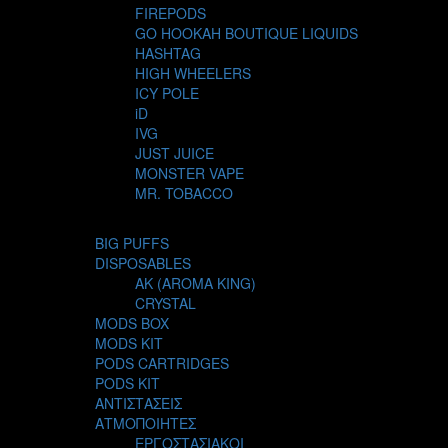
FIREPODS
GO HOOKAH BOUTIQUE LIQUIDS
HASHTAG
HIGH WHEELERS
ICY POLE
iD
IVG
JUST JUICE
MONSTER VAPE
MR. TOBACCO
MUR
NIGHT LIFE
BIG PUFFS
NUBO
DISPOSABLES
OMERTA LIQUIDS
AK (AROMA KING)
OPMH PROJECT
CRYSTAL
S-ELF JUICE
MODS BOX
SADBOY
MODS KIT
SCANDAL
PODS CARTRIDGES
SECRET FOREST
PODS KIT
STEAM CITY LIQUIDS
ΑΝΤΙΣΤΑΣΕΙΣ
STEAM TRAIN
ΑΤΜΟΠΟΙΗΤΕΣ
STEAMPUNK
ΕΡΓΟΣΤΑΣΙΑΚΟΙ