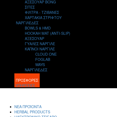
ΑΞΕΣΟΥΑΡ BONG
ΣΙΤΕΣ
ΦΙΛΤΡΑ - ΤΖΙΒΑΝΕΣ
ΧΑΡΤΑΚΙΑ ΣΤΡΙΦΤΟΥ
ΝΑΡΓΙΛΕΔΕΣ
BOWLS & HMD
HOOKAH MAT (ANTI-SLIP)
ΑΞΕΣΟΥΑΡ
ΓΥΑΛΕΣ ΝΑΡΓΙΛΕ
ΚΑΠΝΟΙ ΝΑΡΓΙΛΕ
CLOUD ONE
FOGLAB
WAYS
ΝΑΡΓΙΛΕΔΕΣ
BLOG
ΠΡΟΣΦΟΡΕΣ
ΥΠΗΡΕΣΙΕΣ
ΝΕΑ ΠΡΟΪΟΝΤΑ
HERBAL PRODUCTS
ΗΛΕΚΤΡΟΝΙΚΟ ΤΣΙΓΑΡΟ