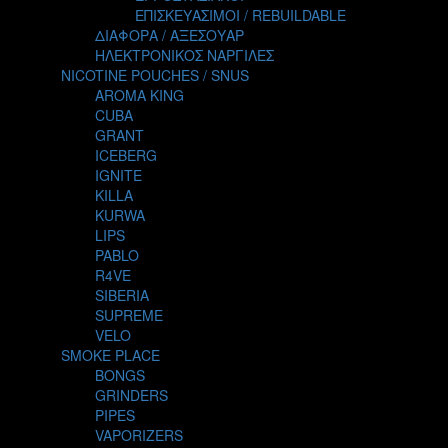
TALES
ΕΠΙΣΚΕΥΑΣΙΜΟΙ / REBUILDABLE
TATTOO
ΔΙΑΦΟΡΑ / ΑΞΕΣΟΥΑΡ
THE ALCHEMIST
ΗΛΕΚΤΡΟΝΙΚΟΣ ΝΑΡΓΙΛΕΣ
THE SMOKER'S CLUB
NICOTINE POUCHES / SNUS
TIKI MAHU
AROMA KING
TWIST
CUBA
VAPE NOVA
GRANT
VGOD
ICEBERG
WILD ZOO
IGNITE
YETI
KILLA
ZEUS JUICE
KURWA
LIPS
PABLO
R4VE
SIBERIA
SUPREME
VELO
SMOKE PLACE
BONGS
GRINDERS
PIPES
VAPORIZERS