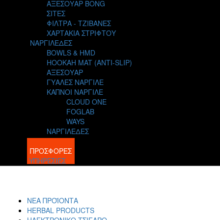
ΑΞΕΣΟΥΑΡ BONG
ΣΙΤΕΣ
ΦΙΛΤΡΑ - ΤΖΙΒΑΝΕΣ
ΧΑΡΤΑΚΙΑ ΣΤΡΙΦΤΟΥ
ΝΑΡΓΙΛΕΔΕΣ
BOWLS & HMD
HOOKAH MAT (ANTI-SLIP)
ΑΞΕΣΟΥΑΡ
ΓΥΑΛΕΣ ΝΑΡΓΙΛΕ
ΚΑΠΝΟΙ ΝΑΡΓΙΛΕ
CLOUD ONE
FOGLAB
WAYS
ΝΑΡΓΙΛΕΔΕΣ
BLOG
ΠΡΟΣΦΟΡΕΣ
ΥΠΗΡΕΣΙΕΣ
ΝΕΑ ΠΡΟΪΟΝΤΑ
HERBAL PRODUCTS
ΗΛΕΚΤΡΟΝΙΚΟ ΤΣΙΓΑΡΟ