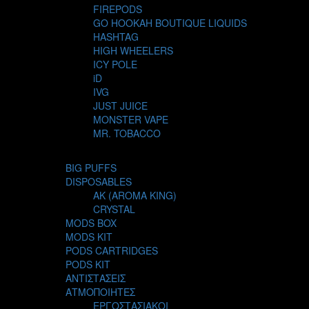
FIREPODS
GO HOOKAH BOUTIQUE LIQUIDS
HASHTAG
HIGH WHEELERS
ICY POLE
iD
IVG
JUST JUICE
MONSTER VAPE
MR. TOBACCO
MUR
NIGHT LIFE
BIG PUFFS
NUBO
DISPOSABLES
OMERTA LIQUIDS
AK (AROMA KING)
OPMH PROJECT
CRYSTAL
S-ELF JUICE
MODS BOX
SADBOY
MODS KIT
SCANDAL
PODS CARTRIDGES
SECRET FOREST
PODS KIT
STEAM CITY LIQUIDS
ΑΝΤΙΣΤΑΣΕΙΣ
STEAM TRAIN
ΑΤΜΟΠΟΙΗΤΕΣ
STEAMPUNK
ΕΡΓΟΣΤΑΣΙΑΚΟΙ