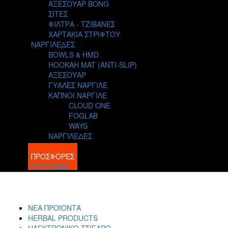
ΑΞΕΣΟΥΑΡ BONG
ΣΙΤΕΣ
ΦΙΛΤΡΑ - ΤΖΙΒΑΝΕΣ
ΧΑΡΤΑΚΙΑ ΣΤΡΙΦΤΟΥ
ΝΑΡΓΙΛΕΔΕΣ
BOWLS & HMD
HOOKAH MAT (ANTI-SLIP)
ΑΞΕΣΟΥΑΡ
ΓΥΑΛΕΣ ΝΑΡΓΙΛΕ
ΚΑΠΝΟΙ ΝΑΡΓΙΛΕ
CLOUD ONE
FOGLAB
WAYS
ΝΑΡΓΙΛΕΔΕΣ
BLOG
ΠΡΟΣΦΟΡΕΣ
ΥΠΗΡΕΣΙΕΣ
ΝΕΑ ΠΡΟΪΟΝΤΑ
HERBAL PRODUCTS
ΗΛΕΚΤΡΟΝΙΚΟ ΤΣΙΓΑΡΟ