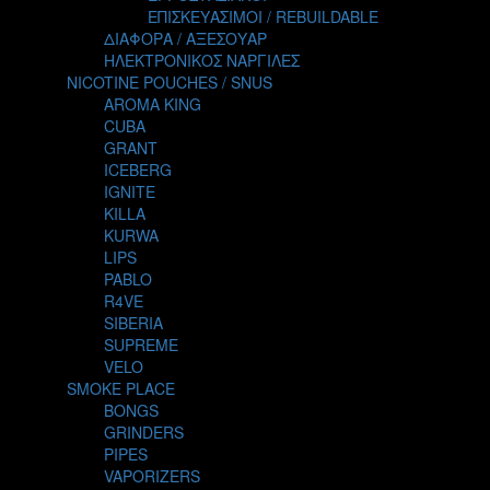
TALES
ΕΠΙΣΚΕΥΑΣΙΜΟΙ / REBUILDABLE
TATTOO
ΔΙΑΦΟΡΑ / ΑΞΕΣΟΥΑΡ
THE ALCHEMIST
ΗΛΕΚΤΡΟΝΙΚΟΣ ΝΑΡΓΙΛΕΣ
THE SMOKER'S CLUB
NICOTINE POUCHES / SNUS
TIKI MAHU
AROMA KING
TWIST
CUBA
VAPE NOVA
GRANT
VGOD
ICEBERG
WILD ZOO
IGNITE
YETI
KILLA
ZEUS JUICE
KURWA
LIPS
PABLO
R4VE
SIBERIA
SUPREME
VELO
SMOKE PLACE
BONGS
GRINDERS
PIPES
VAPORIZERS