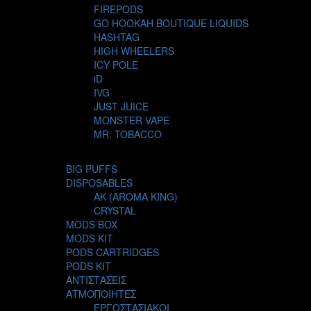
FIREPODS
GO HOOKAH BOUTIQUE LIQUIDS
HASHTAG
HIGH WHEELERS
ICY POLE
iD
IVG
JUST JUICE
MONSTER VAPE
MR. TOBACCO
MUR
NIGHT LIFE
BIG PUFFS
NUBO
DISPOSABLES
OMERTA LIQUIDS
AK (AROMA KING)
OPMH PROJECT
CRYSTAL
S-ELF JUICE
MODS BOX
SADBOY
MODS KIT
SCANDAL
PODS CARTRIDGES
SECRET FOREST
PODS KIT
STEAM CITY LIQUIDS
ΑΝΤΙΣΤΑΣΕΙΣ
STEAM TRAIN
ΑΤΜΟΠΟΙΗΤΕΣ
STEAMPUNK
ΕΡΓΟΣΤΑΣΙΑΚΟΙ