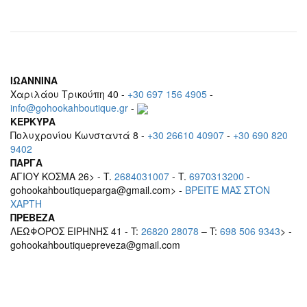
ΙΩΑΝΝΙΝΑ
Χαριλάου Τρικούπη 40 -
+30 697 156 4905
-
info@gohookahboutique.gr
-
ΚΕΡΚΥΡΑ
Πολυχρονίου Κωνσταντά 8 -
+30 26610 40907
-
+30 690 820
9402
ΠΑΡΓΑ
ΑΓΙΟΥ ΚΟΣΜΑ 26> - T.
2684031007
- T.
6970313200
-
gohookahboutiqueparga@gmail.com> -
BΡEITE MAΣ ΣΤΟΝ
ΧΑΡΤΗ
ΠΡΕΒΕΖΑ
ΛΕΩΦΟΡΟΣ ΕΙΡΗΝΗΣ 41 - T:
26820 28078
– T:
698 506 9343
> -
gohookahboutiquepreveza@gmail.com