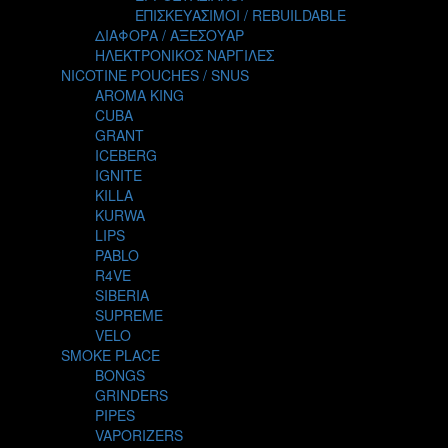
TALES
ΕΠΙΣΚΕΥΑΣΙΜΟΙ / REBUILDABLE
TATTOO
ΔΙΑΦΟΡΑ / ΑΞΕΣΟΥΑΡ
THE ALCHEMIST
ΗΛΕΚΤΡΟΝΙΚΟΣ ΝΑΡΓΙΛΕΣ
THE SMOKER'S CLUB
NICOTINE POUCHES / SNUS
TIKI MAHU
AROMA KING
TWIST
CUBA
VAPE NOVA
GRANT
VGOD
ICEBERG
WILD ZOO
IGNITE
YETI
KILLA
ZEUS JUICE
KURWA
LIPS
PABLO
R4VE
SIBERIA
SUPREME
VELO
SMOKE PLACE
BONGS
GRINDERS
PIPES
VAPORIZERS