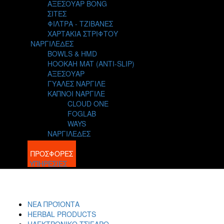
ΑΞΕΣΟΥΑΡ BONG
ΣΙΤΕΣ
ΦΙΛΤΡΑ - ΤΖΙΒΑΝΕΣ
ΧΑΡΤΑΚΙΑ ΣΤΡΙΦΤΟΥ
ΝΑΡΓΙΛΕΔΕΣ
BOWLS & HMD
HOOKAH MAT (ANTI-SLIP)
ΑΞΕΣΟΥΑΡ
ΓΥΑΛΕΣ ΝΑΡΓΙΛΕ
ΚΑΠΝΟΙ ΝΑΡΓΙΛΕ
CLOUD ONE
FOGLAB
WAYS
ΝΑΡΓΙΛΕΔΕΣ
BLOG
ΠΡΟΣΦΟΡΕΣ
ΥΠΗΡΕΣΙΕΣ
ΝΕΑ ΠΡΟΪΟΝΤΑ
HERBAL PRODUCTS
ΗΛΕΚΤΡΟΝΙΚΟ ΤΣΙΓΑΡΟ