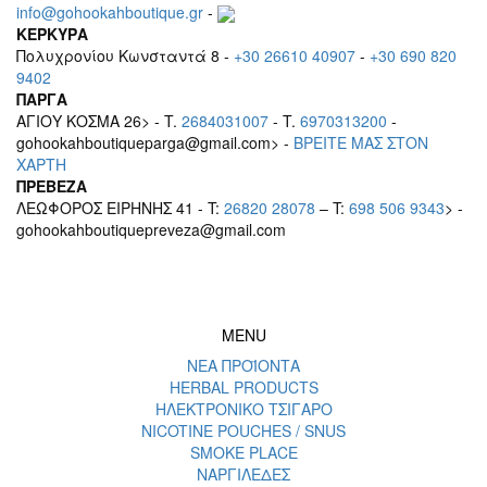
info@gohookahboutique.gr
-
ΚΕΡΚΥΡΑ
Πολυχρονίου Κωνσταντά 8 -
+30 26610 40907
-
+30 690 820
9402
ΠΑΡΓΑ
ΑΓΙΟΥ ΚΟΣΜΑ 26> - T.
2684031007
- T.
6970313200
-
gohookahboutiqueparga@gmail.com> -
BΡEITE MAΣ ΣΤΟΝ
ΧΑΡΤΗ
ΠΡΕΒΕΖΑ
ΛΕΩΦΟΡΟΣ ΕΙΡΗΝΗΣ 41 - T:
26820 28078
– T:
698 506 9343
> -
gohookahboutiquepreveza@gmail.com
MENU
ΝΕΑ ΠΡΟΪΟΝΤΑ
HERBAL PRODUCTS
ΗΛΕΚΤΡΟΝΙΚΟ ΤΣΙΓΑΡΟ
NICOTINE POUCHES / SNUS
SMOKE PLACE
ΝΑΡΓΙΛΕΔΕΣ