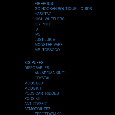
FIREPODS
GO HOOKAH BOUTIQUE LIQUIDS
HASHTAG
HIGH WHEELERS
ICY POLE
iD
IVG
JUST JUICE
MONSTER VAPE
MR. TOBACCO
MUR
NIGHT LIFE
BIG PUFFS
NUBO
DISPOSABLES
OMERTA LIQUIDS
AK (AROMA KING)
OPMH PROJECT
CRYSTAL
S-ELF JUICE
MODS BOX
SADBOY
MODS KIT
SCANDAL
PODS CARTRIDGES
SECRET FOREST
PODS KIT
STEAM CITY LIQUIDS
ΑΝΤΙΣΤΑΣΕΙΣ
STEAM TRAIN
ΑΤΜΟΠΟΙΗΤΕΣ
STEAMPUNK
ΕΡΓΟΣΤΑΣΙΑΚΟΙ