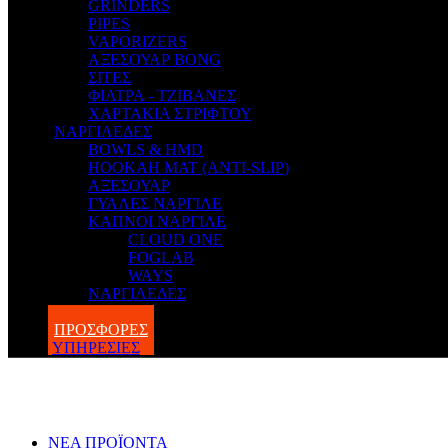
GRINDERS
PIPES
VAPORIZERS
ΑΞΕΣΟΥΑΡ BONG
ΣΙΤΕΣ
ΦΙΛΤΡΑ - ΤΖΙΒΑΝΕΣ
ΧΑΡΤΑΚΙΑ ΣΤΡΙΦΤΟΥ
ΝΑΡΓΙΛΕΔΕΣ
BOWLS & HMD
HOOKAH MAT (ANTI-SLIP)
ΑΞΕΣΟΥΑΡ
ΓΥΑΛΕΣ ΝΑΡΓΙΛΕ
ΚΑΠΝΟΙ ΝΑΡΓΙΛΕ
CLOUD ONE
FOGLAB
WAYS
ΝΑΡΓΙΛΕΔΕΣ
BLOG
ΠΡΟΣΦΟΡΕΣ
ΥΠΗΡΕΣΙΕΣ
ΝΕΑ ΠΡΟΪΟΝΤΑ