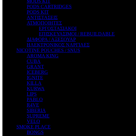
MODS KIT
STEAM CITY LIQUIDS
PODS CARTRIDGES
STEAM TRAIN
PODS KIT
STEAMPUNK
ΑΝΤΙΣΤΑΣΕΙΣ
TALES
ΑΤΜΟΠΟΙΗΤΕΣ
TATTOO
ΕΡΓΟΣΤΑΣΙΑΚΟΙ
THE ALCHEMIST
ΕΠΙΣΚΕΥΑΣΙΜΟΙ / REBUILDABLE
THE SMOKER'S CLUB
ΔΙΑΦΟΡΑ / ΑΞΕΣΟΥΑΡ
TIKI MAHU
ΗΛΕΚΤΡΟΝΙΚΟΣ ΝΑΡΓΙΛΕΣ
TWIST
NICOTINE POUCHES / SNUS
VAPE NOVA
AROMA KING
VGOD
CUBA
WILD ZOO
GRANT
YETI
ICEBERG
ZEUS JUICE
IGNITE
KILLA
KURWA
LIPS
PABLO
R4VE
SIBERIA
SUPREME
VELO
SMOKE PLACE
BONGS