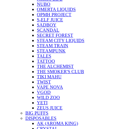
NUBO
OMERTA LIQUIDS
OPMH PROJECT
S-ELF JUICE
SADBOY
SCANDAL
SECRET FOREST
STEAM CITY LIQUIDS
STEAM TRAIN
STEAMPUNK
TALES
TATTOO
THE ALCHEMIST
THE SMOKER'S CLUB
TIKI MAHU
TWIST
VAPE NOVA
VGOD
WILD ZOO
YETI
ZEUS JUICE
BIG PUFFS
DISPOSABLES
AK (AROMA KING)
CRYSTAL