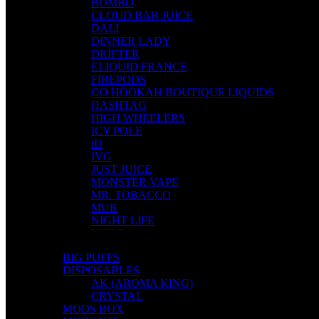
BOMBO
CLOUD BAR JUICE
DALI
DINNER LADY
DRIFTER
ELIQUID FRANCE
FIREPODS
GO HOOKAH BOUTIQUE LIQUIDS
HASHTAG
HIGH WHEELERS
ICY POLE
iD
IVG
JUST JUICE
MONSTER VAPE
MR. TOBACCO
MUR
NIGHT LIFE
NUBO
OMERTA LIQUIDS
BIG PUFFS
OPMH PROJECT
DISPOSABLES
S-ELF JUICE
AK (AROMA KING)
SADBOY
CRYSTAL
SCANDAL
MODS BOX
SECRET FOREST