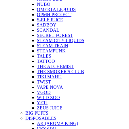
NUBO
OMERTA LIQUIDS
OPMH PROJECT
S-ELF JUICE
SADBOY
SCANDAL
SECRET FOREST
STEAM CITY LIQUIDS
STEAM TRAIN
STEAMPUNK
TALES
TATTOO
THE ALCHEMIST
THE SMOKER'S CLUB
TIKI MAHU
TWIST
VAPE NOVA
VGOD
WILD ZOO
YETI
ZEUS JUICE
BIG PUFFS
DISPOSABLES
AK (AROMA KING)
CRYSTAL