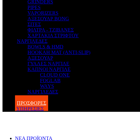
GRINDERS
PIPES
VAPORIZERS
ΑΞΕΣΟΥΑΡ BONG
ΣΙΤΕΣ
ΦΙΛΤΡΑ - ΤΖΙΒΑΝΕΣ
ΧΑΡΤΑΚΙΑ ΣΤΡΙΦΤΟΥ
ΝΑΡΓΙΛΕΔΕΣ
BOWLS & HMD
HOOKAH MAT (ANTI-SLIP)
ΑΞΕΣΟΥΑΡ
ΓΥΑΛΕΣ ΝΑΡΓΙΛΕ
ΚΑΠΝΟΙ ΝΑΡΓΙΛΕ
CLOUD ONE
FOGLAB
WAYS
ΝΑΡΓΙΛΕΔΕΣ
BLOG
ΠΡΟΣΦΟΡΕΣ
ΥΠΗΡΕΣΙΕΣ
ΝΕΑ ΠΡΟΪΟΝΤΑ