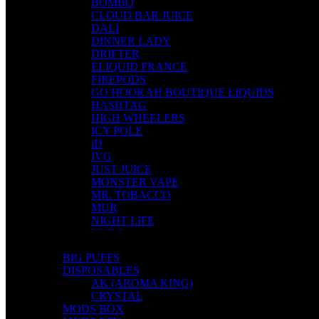
BOMBO
CLOUD BAR JUICE
DALI
DINNER LADY
DRIFTER
ELIQUID FRANCE
FIREPODS
GO HOOKAH BOUTIQUE LIQUIDS
HASHTAG
HIGH WHEELERS
ICY POLE
iD
IVG
JUST JUICE
MONSTER VAPE
MR. TOBACCO
MUR
NIGHT LIFE
NUBO
OMERTA LIQUIDS
BIG PUFFS
OPMH PROJECT
DISPOSABLES
S-ELF JUICE
AK (AROMA KING)
SADBOY
CRYSTAL
SCANDAL
MODS BOX
SECRET FOREST