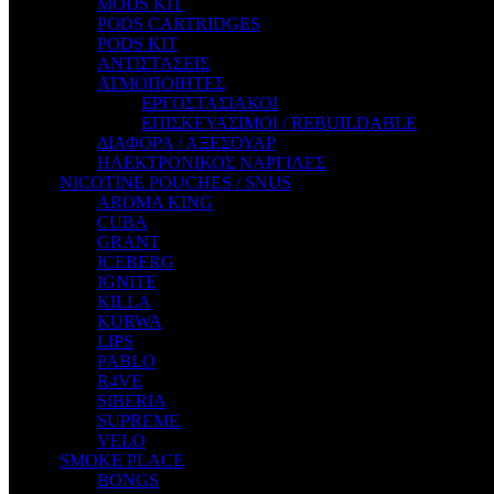
MODS KIT
STEAM CITY LIQUIDS
PODS CARTRIDGES
STEAM TRAIN
PODS KIT
STEAMPUNK
ΑΝΤΙΣΤΑΣΕΙΣ
TALES
ΑΤΜΟΠΟΙΗΤΕΣ
TATTOO
ΕΡΓΟΣΤΑΣΙΑΚΟΙ
THE ALCHEMIST
ΕΠΙΣΚΕΥΑΣΙΜΟΙ / REBUILDABLE
THE SMOKER'S CLUB
ΔΙΑΦΟΡΑ / ΑΞΕΣΟΥΑΡ
TIKI MAHU
ΗΛΕΚΤΡΟΝΙΚΟΣ ΝΑΡΓΙΛΕΣ
TWIST
NICOTINE POUCHES / SNUS
VAPE NOVA
AROMA KING
VGOD
CUBA
WILD ZOO
GRANT
YETI
ICEBERG
ZEUS JUICE
IGNITE
KILLA
KURWA
LIPS
PABLO
R4VE
SIBERIA
SUPREME
VELO
SMOKE PLACE
BONGS