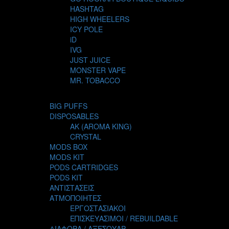
HASHTAG
HIGH WHEELERS
ICY POLE
iD
IVG
JUST JUICE
MONSTER VAPE
MR. TOBACCO
MUR
NIGHT LIFE
BIG PUFFS
NUBO
DISPOSABLES
OMERTA LIQUIDS
AK (AROMA KING)
OPMH PROJECT
CRYSTAL
S-ELF JUICE
MODS BOX
SADBOY
MODS KIT
SCANDAL
PODS CARTRIDGES
SECRET FOREST
PODS KIT
STEAM CITY LIQUIDS
ΑΝΤΙΣΤΑΣΕΙΣ
STEAM TRAIN
ΑΤΜΟΠΟΙΗΤΕΣ
STEAMPUNK
ΕΡΓΟΣΤΑΣΙΑΚΟΙ
TALES
ΕΠΙΣΚΕΥΑΣΙΜΟΙ / REBUILDABLE
TATTOO
ΔΙΑΦΟΡΑ / ΑΞΕΣΟΥΑΡ