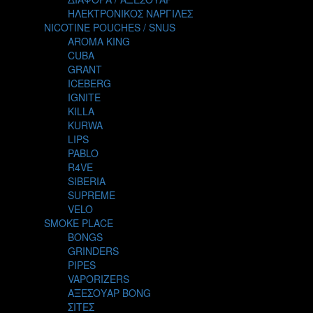
THE ALCHEMIST
ΗΛΕΚΤΡΟΝΙΚΟΣ ΝΑΡΓΙΛΕΣ
THE SMOKER'S CLUB
NICOTINE POUCHES / SNUS
TIKI MAHU
AROMA KING
TWIST
CUBA
VAPE NOVA
GRANT
VGOD
ICEBERG
WILD ZOO
IGNITE
YETI
KILLA
ZEUS JUICE
KURWA
LIPS
PABLO
R4VE
SIBERIA
SUPREME
VELO
SMOKE PLACE
BONGS
GRINDERS
PIPES
VAPORIZERS
ΑΞΕΣΟΥΑΡ BONG
ΣΙΤΕΣ