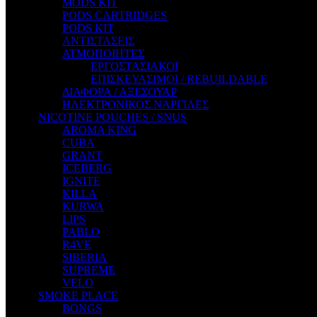
MODS KIT
STEAM CITY LIQUIDS
PODS CARTRIDGES
STEAM TRAIN
PODS KIT
STEAMPUNK
ΑΝΤΙΣΤΑΣΕΙΣ
TALES
ΑΤΜΟΠΟΙΗΤΕΣ
TATTOO
ΕΡΓΟΣΤΑΣΙΑΚΟΙ
THE ALCHEMIST
ΕΠΙΣΚΕΥΑΣΙΜΟΙ / REBUILDABLE
THE SMOKER'S CLUB
ΔΙΑΦΟΡΑ / ΑΞΕΣΟΥΑΡ
TIKI MAHU
ΗΛΕΚΤΡΟΝΙΚΟΣ ΝΑΡΓΙΛΕΣ
TWIST
NICOTINE POUCHES / SNUS
VAPE NOVA
AROMA KING
VGOD
CUBA
WILD ZOO
GRANT
YETI
ICEBERG
ZEUS JUICE
IGNITE
KILLA
KURWA
LIPS
PABLO
R4VE
SIBERIA
SUPREME
VELO
SMOKE PLACE
BONGS