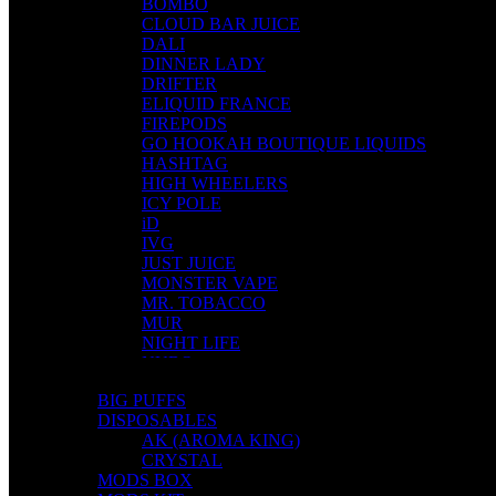
BOMBO
CLOUD BAR JUICE
DALI
DINNER LADY
DRIFTER
ELIQUID FRANCE
FIREPODS
GO HOOKAH BOUTIQUE LIQUIDS
HASHTAG
HIGH WHEELERS
ICY POLE
iD
IVG
JUST JUICE
MONSTER VAPE
MR. TOBACCO
MUR
NIGHT LIFE
NUBO
OMERTA LIQUIDS
BIG PUFFS
OPMH PROJECT
DISPOSABLES
S-ELF JUICE
AK (AROMA KING)
SADBOY
CRYSTAL
SCANDAL
MODS BOX
SECRET FOREST