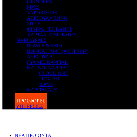
GRINDERS
PIPES
VAPORIZERS
ΑΞΕΣΟΥΑΡ BONG
ΣΙΤΕΣ
ΦΙΛΤΡΑ - ΤΖΙΒΑΝΕΣ
ΧΑΡΤΑΚΙΑ ΣΤΡΙΦΤΟΥ
ΝΑΡΓΙΛΕΔΕΣ
BOWLS & HMD
HOOKAH MAT (ANTI-SLIP)
ΑΞΕΣΟΥΑΡ
ΓΥΑΛΕΣ ΝΑΡΓΙΛΕ
ΚΑΠΝΟΙ ΝΑΡΓΙΛΕ
CLOUD ONE
FOGLAB
WAYS
ΝΑΡΓΙΛΕΔΕΣ
BLOG
ΠΡΟΣΦΟΡΕΣ
ΥΠΗΡΕΣΙΕΣ
ΝΕΑ ΠΡΟΪΟΝΤΑ