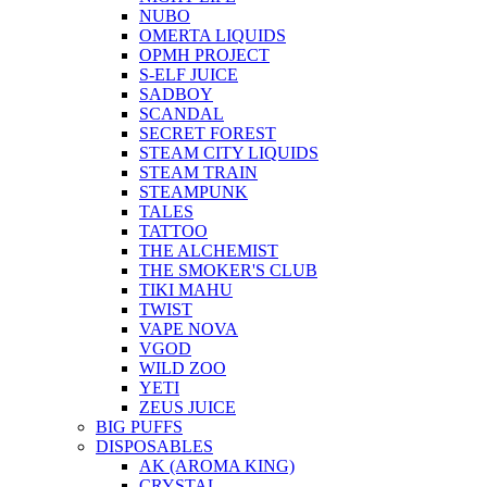
NUBO
OMERTA LIQUIDS
OPMH PROJECT
S-ELF JUICE
SADBOY
SCANDAL
SECRET FOREST
STEAM CITY LIQUIDS
STEAM TRAIN
STEAMPUNK
TALES
TATTOO
THE ALCHEMIST
THE SMOKER'S CLUB
TIKI MAHU
TWIST
VAPE NOVA
VGOD
WILD ZOO
YETI
ZEUS JUICE
BIG PUFFS
DISPOSABLES
AK (AROMA KING)
CRYSTAL