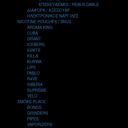
TALES
ΕΠΙΣΚΕΥΑΣΙΜΟΙ / REBUILDABLE
TATTOO
ΔΙΑΦΟΡΑ / ΑΞΕΣΟΥΑΡ
THE ALCHEMIST
ΗΛΕΚΤΡΟΝΙΚΟΣ ΝΑΡΓΙΛΕΣ
THE SMOKER'S CLUB
NICOTINE POUCHES / SNUS
TIKI MAHU
AROMA KING
TWIST
CUBA
VAPE NOVA
GRANT
VGOD
ICEBERG
WILD ZOO
IGNITE
YETI
KILLA
ZEUS JUICE
KURWA
LIPS
PABLO
R4VE
SIBERIA
SUPREME
VELO
SMOKE PLACE
BONGS
GRINDERS
PIPES
VAPORIZERS