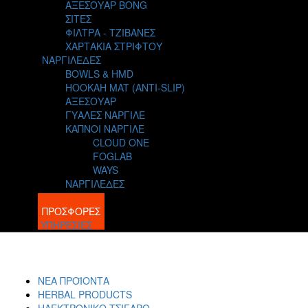
ΑΞΕΣΟΥΑΡ BONG
ΣΙΤΕΣ
ΦΙΛΤΡΑ - ΤΖΙΒΑΝΕΣ
ΧΑΡΤΑΚΙΑ ΣΤΡΙΦΤΟΥ
ΝΑΡΓΙΛΕΔΕΣ
BOWLS & HMD
HOOKAH MAT (ANTI-SLIP)
ΑΞΕΣΟΥΑΡ
ΓΥΑΛΕΣ ΝΑΡΓΙΛΕ
ΚΑΠΝΟΙ ΝΑΡΓΙΛΕ
CLOUD ONE
FOGLAB
WAYS
ΝΑΡΓΙΛΕΔΕΣ
BLOG
ΠΡΟΣΦΟΡΕΣ
ΥΠΗΡΕΣΙΕΣ
ΝΕΑ ΠΡΟΪΟΝΤΑ
HERBAL PRODUCTS
ΗΛΕΚΤΡΟΝΙΚΟ ΤΣΙΓΑΡΟ