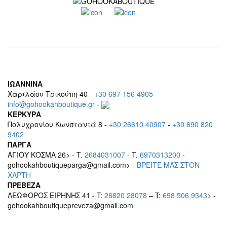
ΙΩΑΝΝΙΝΑ
Χαριλάου Τρικούπη 40 -
+30 697 156 4905
-
info@gohookahboutique.gr
-
ΚΕΡΚΥΡΑ
Πολυχρονίου Κωνσταντά 8 -
+30 26610 40907
-
+30 690 820
9402
ΠΑΡΓΑ
ΑΓΙΟΥ ΚΟΣΜΑ 26> - T.
2684031007
- T.
6970313200
-
gohookahboutiqueparga@gmail.com> -
BΡEITE MAΣ ΣΤΟΝ
ΧΑΡΤΗ
ΠΡΕΒΕΖΑ
ΛΕΩΦΟΡΟΣ ΕΙΡΗΝΗΣ 41 - T:
26820 28078
– T:
698 506 9343
> -
gohookahboutiquepreveza@gmail.com