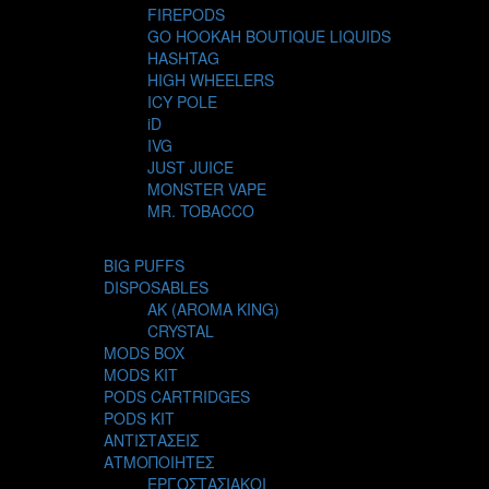
FIREPODS
GO HOOKAH BOUTIQUE LIQUIDS
HASHTAG
HIGH WHEELERS
ICY POLE
iD
IVG
JUST JUICE
MONSTER VAPE
MR. TOBACCO
MUR
NIGHT LIFE
BIG PUFFS
NUBO
DISPOSABLES
OMERTA LIQUIDS
AK (AROMA KING)
OPMH PROJECT
CRYSTAL
S-ELF JUICE
MODS BOX
SADBOY
MODS KIT
SCANDAL
PODS CARTRIDGES
SECRET FOREST
PODS KIT
STEAM CITY LIQUIDS
ΑΝΤΙΣΤΑΣΕΙΣ
STEAM TRAIN
ΑΤΜΟΠΟΙΗΤΕΣ
STEAMPUNK
ΕΡΓΟΣΤΑΣΙΑΚΟΙ