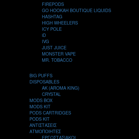
FIREPODS
GO HOOKAH BOUTIQUE LIQUIDS
HASHTAG
HIGH WHEELERS
ICY POLE
iD
IVG
JUST JUICE
MONSTER VAPE
MR. TOBACCO
MUR
NIGHT LIFE
BIG PUFFS
NUBO
DISPOSABLES
OMERTA LIQUIDS
AK (AROMA KING)
OPMH PROJECT
CRYSTAL
S-ELF JUICE
MODS BOX
SADBOY
MODS KIT
SCANDAL
PODS CARTRIDGES
SECRET FOREST
PODS KIT
STEAM CITY LIQUIDS
ΑΝΤΙΣΤΑΣΕΙΣ
STEAM TRAIN
ΑΤΜΟΠΟΙΗΤΕΣ
STEAMPUNK
ΕΡΓΟΣΤΑΣΙΑΚΟΙ