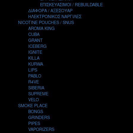
TALES
ΕΠΙΣΚΕΥΑΣΙΜΟΙ / REBUILDABLE
TATTOO
ΔΙΑΦΟΡΑ / ΑΞΕΣΟΥΑΡ
THE ALCHEMIST
ΗΛΕΚΤΡΟΝΙΚΟΣ ΝΑΡΓΙΛΕΣ
THE SMOKER'S CLUB
NICOTINE POUCHES / SNUS
TIKI MAHU
AROMA KING
TWIST
CUBA
VAPE NOVA
GRANT
VGOD
ICEBERG
WILD ZOO
IGNITE
YETI
KILLA
ZEUS JUICE
KURWA
LIPS
PABLO
R4VE
SIBERIA
SUPREME
VELO
SMOKE PLACE
BONGS
GRINDERS
PIPES
VAPORIZERS