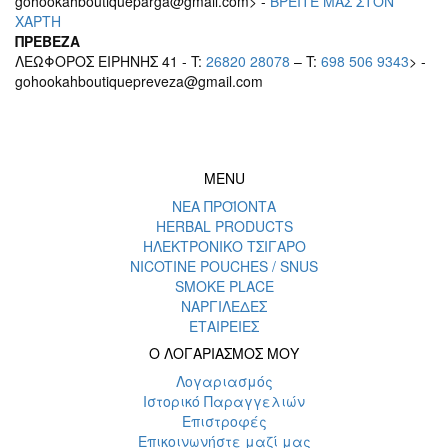
gohookahboutiqueparga@gmail.com> -
BΡEITE MAΣ ΣΤΟΝ
ΧΑΡΤΗ
ΠΡΕΒΕΖΑ
ΛΕΩΦΟΡΟΣ ΕΙΡΗΝΗΣ 41 - T:
26820 28078
– T:
698 506 9343
> -
gohookahboutiquepreveza@gmail.com
MENU
ΝΕΑ ΠΡΟΪΟΝΤΑ
HERBAL PRODUCTS
ΗΛΕΚΤΡΟΝΙΚΟ ΤΣΙΓΑΡΟ
NICOTINE POUCHES / SNUS
SMOKE PLACE
ΝΑΡΓΙΛΕΔΕΣ
ΕΤΑΙΡΕΙΕΣ
Ο ΛΟΓΑΡΙΑΣΜΟΣ ΜΟΥ
Λογαριασμός
Ιστορικό Παραγγελιών
Επιστροφές
Επικοινωνήστε μαζί μας