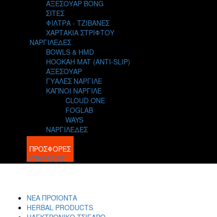
ΑΞΕΣΟΥΑΡ BONG
ΣΙΤΕΣ
ΦΙΛΤΡΑ - ΤΖΙΒΑΝΕΣ
ΧΑΡΤΑΚΙΑ ΣΤΡΙΦΤΟΥ
ΝΑΡΓΙΛΕΔΕΣ
BOWLS & HMD
HOOKAH MAT (ANTI-SLIP)
ΑΞΕΣΟΥΑΡ
ΓΥΑΛΕΣ ΝΑΡΓΙΛΕ
ΚΑΠΝΟΙ ΝΑΡΓΙΛΕ
CLOUD ONE
FOGLAB
WAYS
ΝΑΡΓΙΛΕΔΕΣ
BLOG
ΠΡΟΣΦΟΡΕΣ
ΥΠΗΡΕΣΙΕΣ
ΝΕΑ ΠΡΟΪΟΝΤΑ
HERBAL PRODUCTS
ΗΛΕΚΤΡΟΝΙΚΟ ΤΣΙΓΑΡΟ