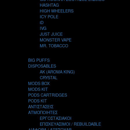
HASHTAG
HIGH WHEELERS
ICY POLE
iD
IVG
JUST JUICE
MONSTER VAPE
MR. TOBACCO
MUR
NIGHT LIFE
BIG PUFFS
NUBO
DISPOSABLES
OMERTA LIQUIDS
AK (AROMA KING)
OPMH PROJECT
CRYSTAL
S-ELF JUICE
MODS BOX
SADBOY
MODS KIT
SCANDAL
PODS CARTRIDGES
SECRET FOREST
PODS KIT
STEAM CITY LIQUIDS
ΑΝΤΙΣΤΑΣΕΙΣ
STEAM TRAIN
ΑΤΜΟΠΟΙΗΤΕΣ
STEAMPUNK
ΕΡΓΟΣΤΑΣΙΑΚΟΙ
TALES
ΕΠΙΣΚΕΥΑΣΙΜΟΙ / REBUILDABLE
TATTOO
ΔΙΑΦΟΡΑ / ΑΞΕΣΟΥΑΡ