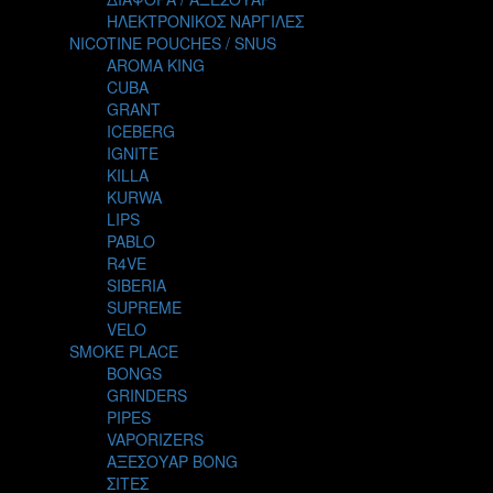
THE ALCHEMIST
ΗΛΕΚΤΡΟΝΙΚΟΣ ΝΑΡΓΙΛΕΣ
THE SMOKER'S CLUB
NICOTINE POUCHES / SNUS
TIKI MAHU
AROMA KING
TWIST
CUBA
VAPE NOVA
GRANT
VGOD
ICEBERG
WILD ZOO
IGNITE
YETI
KILLA
ZEUS JUICE
KURWA
LIPS
PABLO
R4VE
SIBERIA
SUPREME
VELO
SMOKE PLACE
BONGS
GRINDERS
PIPES
VAPORIZERS
ΑΞΕΣΟΥΑΡ BONG
ΣΙΤΕΣ