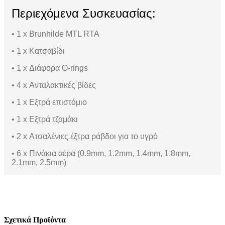
Περιεχόμενα Συσκευασίας:
• 1 x Brunhilde MTL RTA
• 1 x Κατσαβίδι
• 1 x Διάφορα O-rings
• 4 x Ανταλακτικές βίδες
• 1 x Eξτρά επιστόμιο
• 1 x Eξτρά τζαμάκι
• 2 x Ατσαλένιες έξτρα ράβδοι για το υγρό
• 6 x Πινάκια αέρα (0.9mm, 1.2mm, 1.4mm, 1.8mm,
2.1mm, 2.5mm)
Σχετικά Προϊόντα