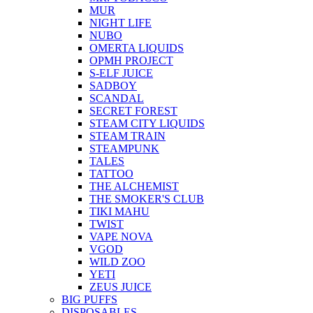
MUR
NIGHT LIFE
NUBO
OMERTA LIQUIDS
OPMH PROJECT
S-ELF JUICE
SADBOY
SCANDAL
SECRET FOREST
STEAM CITY LIQUIDS
STEAM TRAIN
STEAMPUNK
TALES
TATTOO
THE ALCHEMIST
THE SMOKER'S CLUB
TIKI MAHU
TWIST
VAPE NOVA
VGOD
WILD ZOO
YETI
ZEUS JUICE
BIG PUFFS
DISPOSABLES