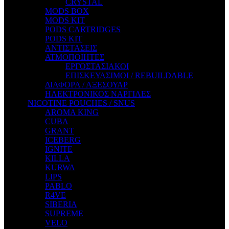
CRYSTAL
SCANDAL
MODS BOX
SECRET FOREST
MODS KIT
STEAM CITY LIQUIDS
PODS CARTRIDGES
STEAM TRAIN
PODS KIT
STEAMPUNK
ΑΝΤΙΣΤΑΣΕΙΣ
TALES
ΑΤΜΟΠΟΙΗΤΕΣ
TATTOO
ΕΡΓΟΣΤΑΣΙΑΚΟΙ
THE ALCHEMIST
ΕΠΙΣΚΕΥΑΣΙΜΟΙ / REBUILDABLE
THE SMOKER'S CLUB
ΔΙΑΦΟΡΑ / ΑΞΕΣΟΥΑΡ
TIKI MAHU
ΗΛΕΚΤΡΟΝΙΚΟΣ ΝΑΡΓΙΛΕΣ
TWIST
NICOTINE POUCHES / SNUS
VAPE NOVA
AROMA KING
VGOD
CUBA
WILD ZOO
GRANT
YETI
ICEBERG
ZEUS JUICE
IGNITE
KILLA
KURWA
LIPS
PABLO
R4VE
SIBERIA
SUPREME
VELO