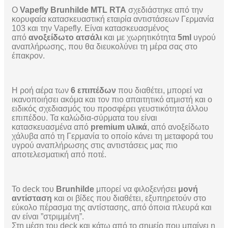
Ο
Vapefly Brunhilde MTL RTA
σχεδιάστηκε από την
κορυφαία κατασκευαστική εταιρία αντιστάσεων Γερμανία
103 και την Vapefly. Είναι κατασκευασμένος
από
ανοξείδωτο ατσάλι
και με χωρητικότητα
5ml
υγρού
αναπλήρωσης, που θα διευκολύνει τη μέρα σας στο
έπακρον.
Η ροή αέρα των
6 επιπέδων
που διαθέτει, μπορεί να
ικανοποιήσει ακόμα και τον πιο απαιτητικό ατμιστή και ο
ειδικός σχεδιασμός του προσφέρει γευστικότητα άλλου
επιπέδου. Τα καλώδια-σύρματα του είναι
κατασκευασμένα από
premium υλικά
, από ανοξείδωτο
χάλυβα από τη Γερμανία το οποίο κάνει τη μεταφορά του
υγρού αναπλήρωσης στις αντιστάσεις μας πιο
αποτελεσματική από ποτέ.
Το deck του
Brunhilde
μπορεί να φιλοξενήσει
μονή
αντίσταση
και οι βίδες που διαθέτει, εξυπηρετούν στο
εύκολο πέρασμα της αντίστασης, από όποια πλευρά και
αν είναι ”στριμμένη”.
Στη μέση του deck και κάτω από το σημείο που μπαίνει η