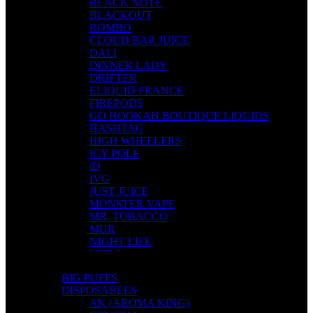
BLACK NOTE
BLACKOUT
BOMBO
CLOUD BAR JUICE
DALI
DINNER LADY
DRIFTER
ELIQUID FRANCE
FIREPODS
GO HOOKAH BOUTIQUE LIQUIDS
HASHTAG
HIGH WHEELERS
ICY POLE
iD
IVG
JUST JUICE
MONSTER VAPE
MR. TOBACCO
MUR
NIGHT LIFE
NUBO
OMERTA LIQUIDS
BIG PUFFS
OPMH PROJECT
DISPOSABLES
S-ELF JUICE
AK (AROMA KING)
SADBOY