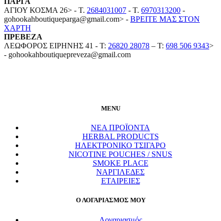
ΠΑΡΓΑ
ΑΓΙΟΥ ΚΟΣΜΑ 26> - T.
2684031007
- T.
6970313200
-
gohookahboutiqueparga@gmail.com> -
BΡEITE MAΣ ΣΤΟΝ
ΧΑΡΤΗ
ΠΡΕΒΕΖΑ
ΛΕΩΦΟΡΟΣ ΕΙΡΗΝΗΣ 41 - T:
26820 28078
– T:
698 506 9343
>
- gohookahboutiquepreveza@gmail.com
MENU
ΝΕΑ ΠΡΟΪΟΝΤΑ
HERBAL PRODUCTS
ΗΛΕΚΤΡΟΝΙΚΟ ΤΣΙΓΑΡΟ
NICOTINE POUCHES / SNUS
SMOKE PLACE
ΝΑΡΓΙΛΕΔΕΣ
ΕΤΑΙΡΕΙΕΣ
Ο ΛΟΓΑΡΙΑΣΜΟΣ ΜΟΥ
Λογαριασμός