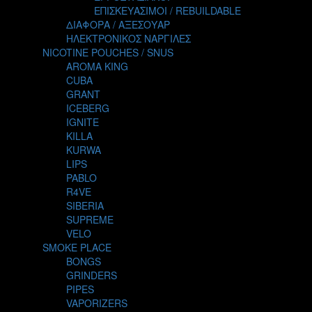
TALES
ΕΠΙΣΚΕΥΑΣΙΜΟΙ / REBUILDABLE
TATTOO
ΔΙΑΦΟΡΑ / ΑΞΕΣΟΥΑΡ
THE ALCHEMIST
ΗΛΕΚΤΡΟΝΙΚΟΣ ΝΑΡΓΙΛΕΣ
THE SMOKER'S CLUB
NICOTINE POUCHES / SNUS
TIKI MAHU
AROMA KING
TWIST
CUBA
VAPE NOVA
GRANT
VGOD
ICEBERG
WILD ZOO
IGNITE
YETI
KILLA
ZEUS JUICE
KURWA
LIPS
PABLO
R4VE
SIBERIA
SUPREME
VELO
SMOKE PLACE
BONGS
GRINDERS
PIPES
VAPORIZERS