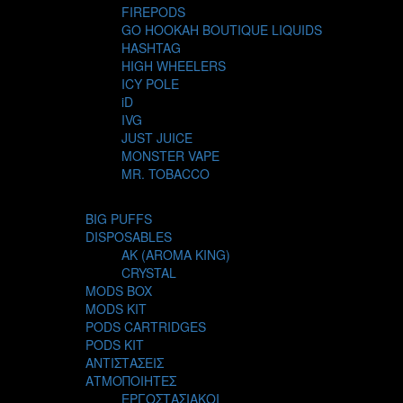
FIREPODS
GO HOOKAH BOUTIQUE LIQUIDS
HASHTAG
HIGH WHEELERS
ICY POLE
iD
IVG
JUST JUICE
MONSTER VAPE
MR. TOBACCO
MUR
NIGHT LIFE
BIG PUFFS
NUBO
DISPOSABLES
OMERTA LIQUIDS
AK (AROMA KING)
OPMH PROJECT
CRYSTAL
S-ELF JUICE
MODS BOX
SADBOY
MODS KIT
SCANDAL
PODS CARTRIDGES
SECRET FOREST
PODS KIT
STEAM CITY LIQUIDS
ΑΝΤΙΣΤΑΣΕΙΣ
STEAM TRAIN
ΑΤΜΟΠΟΙΗΤΕΣ
STEAMPUNK
ΕΡΓΟΣΤΑΣΙΑΚΟΙ