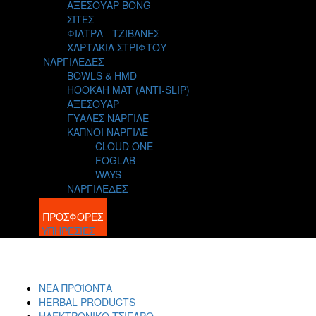
ΑΞΕΣΟΥΑΡ BONG
ΣΙΤΕΣ
ΦΙΛΤΡΑ - ΤΖΙΒΑΝΕΣ
ΧΑΡΤΑΚΙΑ ΣΤΡΙΦΤΟΥ
ΝΑΡΓΙΛΕΔΕΣ
BOWLS & HMD
HOOKAH MAT (ANTI-SLIP)
ΑΞΕΣΟΥΑΡ
ΓΥΑΛΕΣ ΝΑΡΓΙΛΕ
ΚΑΠΝΟΙ ΝΑΡΓΙΛΕ
CLOUD ONE
FOGLAB
WAYS
ΝΑΡΓΙΛΕΔΕΣ
BLOG
ΠΡΟΣΦΟΡΕΣ
ΥΠΗΡΕΣΙΕΣ
ΝΕΑ ΠΡΟΪΟΝΤΑ
HERBAL PRODUCTS
ΗΛΕΚΤΡΟΝΙΚΟ ΤΣΙΓΑΡΟ