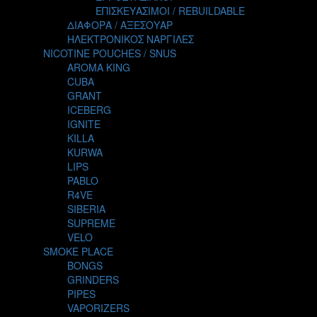
TALES
ΕΠΙΣΚΕΥΑΣΙΜΟΙ / REBUILDABLE
TATTOO
ΔΙΑΦΟΡΑ / ΑΞΕΣΟΥΑΡ
THE ALCHEMIST
ΗΛΕΚΤΡΟΝΙΚΟΣ ΝΑΡΓΙΛΕΣ
THE SMOKER'S CLUB
NICOTINE POUCHES / SNUS
TIKI MAHU
AROMA KING
TWIST
CUBA
VAPE NOVA
GRANT
VGOD
ICEBERG
WILD ZOO
IGNITE
YETI
KILLA
ZEUS JUICE
KURWA
LIPS
PABLO
R4VE
SIBERIA
SUPREME
VELO
SMOKE PLACE
BONGS
GRINDERS
PIPES
VAPORIZERS