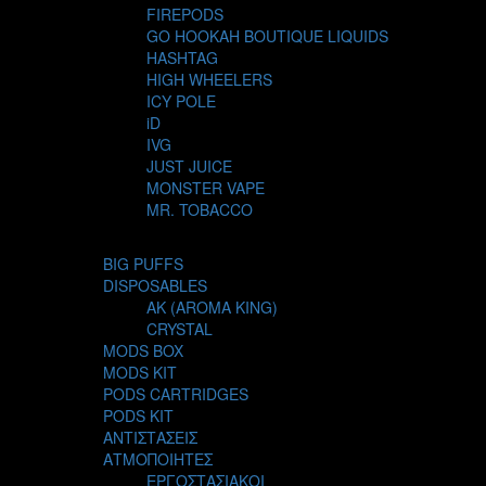
FIREPODS
GO HOOKAH BOUTIQUE LIQUIDS
HASHTAG
HIGH WHEELERS
ICY POLE
iD
IVG
JUST JUICE
MONSTER VAPE
MR. TOBACCO
MUR
NIGHT LIFE
BIG PUFFS
NUBO
DISPOSABLES
OMERTA LIQUIDS
AK (AROMA KING)
OPMH PROJECT
CRYSTAL
S-ELF JUICE
MODS BOX
SADBOY
MODS KIT
SCANDAL
PODS CARTRIDGES
SECRET FOREST
PODS KIT
STEAM CITY LIQUIDS
ΑΝΤΙΣΤΑΣΕΙΣ
STEAM TRAIN
ΑΤΜΟΠΟΙΗΤΕΣ
STEAMPUNK
ΕΡΓΟΣΤΑΣΙΑΚΟΙ