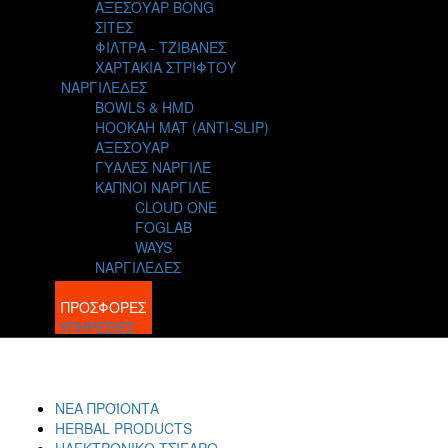
ΑΞΕΣΟΥΑΡ BONG
ΣΙΤΕΣ
ΦΙΛΤΡΑ - ΤΖΙΒΑΝΕΣ
ΧΑΡΤΑΚΙΑ ΣΤΡΙΦΤΟΥ
ΝΑΡΓΙΛΕΔΕΣ
BOWLS & HMD
HOOKAH MAT (ANTI-SLIP)
ΑΞΕΣΟΥΑΡ
ΓΥΑΛΕΣ ΝΑΡΓΙΛΕ
ΚΑΠΝΟΙ ΝΑΡΓΙΛΕ
CLOUD ONE
FOGLAB
WAYS
ΝΑΡΓΙΛΕΔΕΣ
BLOG
ΠΡΟΣΦΟΡΕΣ
ΥΠΗΡΕΣΙΕΣ
ΝΕΑ ΠΡΟΪΟΝΤΑ
HERBAL PRODUCTS
ΗΛΕΚΤΡΟΝΙΚΟ ΤΣΙΓΑΡΟ