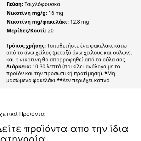
Γεύση:
Τσιχλόφουσκα
Νικοτίνη mg/g:
16 mg
Νικοτίνη mg/φακελάκι:
12,8 mg
Μερίδες/Κουτί:
20
Τρόπος χρήσης:
Τοποθετήστε ένα φακελάκι κάτω
από το άνω χείλος (μεταξύ άνω χείλους και ούλων),
και η νικοτίνη θα απορροφηθεί από τα ούλα σας.
Διάρκεια:
10-30 λεπτά (ποικίλει ανάλογα με το
προϊόν και την προσωπική προτίμηση).
*
Μη
μασώμενο φακελάκι
**
Δεν περιέχει καπνό
χετικά Προϊόντα
Δείτε προϊόντα απο την ίδια
κατηγορία