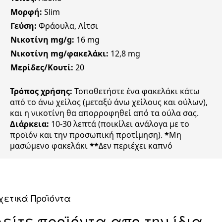
Μορφή:
Slim
Γεύση:
Φράουλα, Λίτσι
Νικοτίνη mg/g:
16 mg
Νικοτίνη mg/φακελάκι:
12,8 mg
Μερίδες/Κουτί:
20
Τρόπος χρήσης:
Τοποθετήστε ένα φακελάκι κάτω
από το άνω χείλος (μεταξύ άνω χείλους και ούλων),
και η νικοτίνη θα απορροφηθεί από τα ούλα σας.
Διάρκεια:
10-30 λεπτά (ποικίλει ανάλογα με το
προϊόν και την προσωπική προτίμηση).
*
Μη
μασώμενο φακελάκι
**
Δεν περιέχει καπνό
χετικά Προϊόντα
Δείτε προϊόντα απο την ίδια