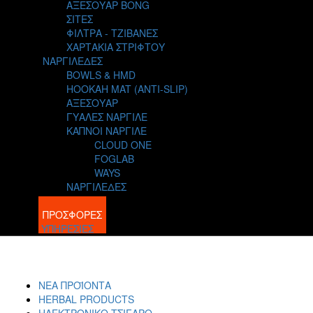
ΑΞΕΣΟΥΑΡ BONG
ΣΙΤΕΣ
ΦΙΛΤΡΑ - ΤΖΙΒΑΝΕΣ
ΧΑΡΤΑΚΙΑ ΣΤΡΙΦΤΟΥ
ΝΑΡΓΙΛΕΔΕΣ
BOWLS & HMD
HOOKAH MAT (ANTI-SLIP)
ΑΞΕΣΟΥΑΡ
ΓΥΑΛΕΣ ΝΑΡΓΙΛΕ
ΚΑΠΝΟΙ ΝΑΡΓΙΛΕ
CLOUD ONE
FOGLAB
WAYS
ΝΑΡΓΙΛΕΔΕΣ
BLOG
ΠΡΟΣΦΟΡΕΣ
ΥΠΗΡΕΣΙΕΣ
ΝΕΑ ΠΡΟΪΟΝΤΑ
HERBAL PRODUCTS
ΗΛΕΚΤΡΟΝΙΚΟ ΤΣΙΓΑΡΟ