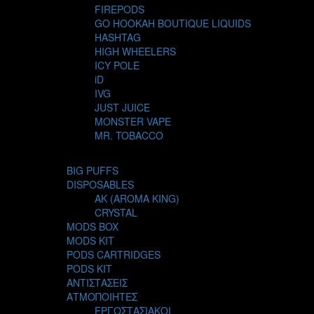
FIREPODS
GO HOOKAH BOUTIQUE LIQUIDS
HASHTAG
HIGH WHEELERS
ICY POLE
iD
IVG
JUST JUICE
MONSTER VAPE
MR. TOBACCO
MUR
NIGHT LIFE
BIG PUFFS
NUBO
DISPOSABLES
OMERTA LIQUIDS
AK (AROMA KING)
OPMH PROJECT
CRYSTAL
S-ELF JUICE
MODS BOX
SADBOY
MODS KIT
SCANDAL
PODS CARTRIDGES
SECRET FOREST
PODS KIT
STEAM CITY LIQUIDS
ΑΝΤΙΣΤΑΣΕΙΣ
STEAM TRAIN
ΑΤΜΟΠΟΙΗΤΕΣ
STEAMPUNK
ΕΡΓΟΣΤΑΣΙΑΚΟΙ