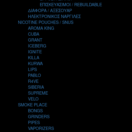
TALES
ΕΠΙΣΚΕΥΑΣΙΜΟΙ / REBUILDABLE
TATTOO
ΔΙΑΦΟΡΑ / ΑΞΕΣΟΥΑΡ
THE ALCHEMIST
ΗΛΕΚΤΡΟΝΙΚΟΣ ΝΑΡΓΙΛΕΣ
THE SMOKER'S CLUB
NICOTINE POUCHES / SNUS
TIKI MAHU
AROMA KING
TWIST
CUBA
VAPE NOVA
GRANT
VGOD
ICEBERG
WILD ZOO
IGNITE
YETI
KILLA
ZEUS JUICE
KURWA
LIPS
PABLO
R4VE
SIBERIA
SUPREME
VELO
SMOKE PLACE
BONGS
GRINDERS
PIPES
VAPORIZERS