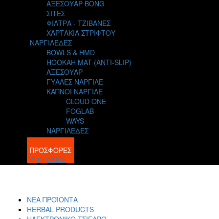
ΑΞΕΣΟΥΑΡ BONG
ΣΙΤΕΣ
ΦΙΛΤΡΑ - ΤΖΙΒΑΝΕΣ
ΧΑΡΤΑΚΙΑ ΣΤΡΙΦΤΟΥ
ΝΑΡΓΙΛΕΔΕΣ
BOWLS & HMD
HOOKAH MAT (ANTI-SLIP)
ΑΞΕΣΟΥΑΡ
ΓΥΑΛΕΣ ΝΑΡΓΙΛΕ
ΚΑΠΝΟΙ ΝΑΡΓΙΛΕ
CLOUD ONE
FOGLAB
WAYS
ΝΑΡΓΙΛΕΔΕΣ
BLOG
ΠΡΟΣΦΟΡΕΣ
ΥΠΗΡΕΣΙΕΣ
ΝΕΑ ΠΡΟΪΟΝΤΑ
HERBAL PRODUCTS
ΗΛΕΚΤΡΟΝΙΚΟ ΤΣΙΓΑΡΟ