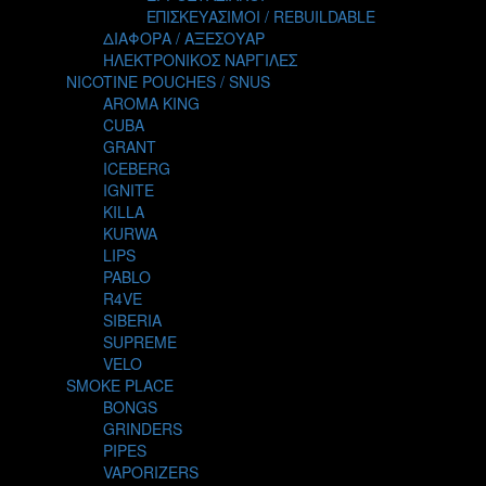
TALES
ΕΠΙΣΚΕΥΑΣΙΜΟΙ / REBUILDABLE
TATTOO
ΔΙΑΦΟΡΑ / ΑΞΕΣΟΥΑΡ
THE ALCHEMIST
ΗΛΕΚΤΡΟΝΙΚΟΣ ΝΑΡΓΙΛΕΣ
THE SMOKER'S CLUB
NICOTINE POUCHES / SNUS
TIKI MAHU
AROMA KING
TWIST
CUBA
VAPE NOVA
GRANT
VGOD
ICEBERG
WILD ZOO
IGNITE
YETI
KILLA
ZEUS JUICE
KURWA
LIPS
PABLO
R4VE
SIBERIA
SUPREME
VELO
SMOKE PLACE
BONGS
GRINDERS
PIPES
VAPORIZERS