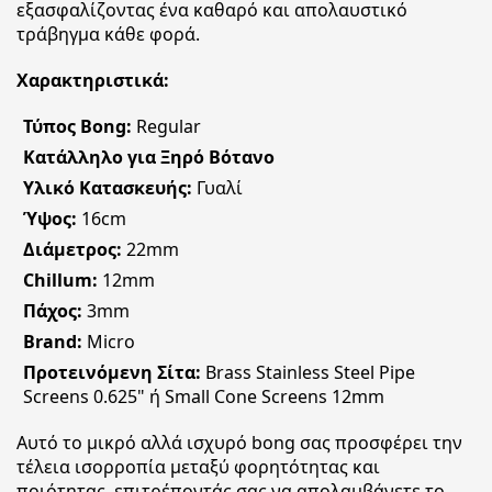
εξασφαλίζοντας ένα καθαρό και απολαυστικό
τράβηγμα κάθε φορά.
Χαρακτηριστικά:
Τύπος Bong:
Regular
Κατάλληλο για Ξηρό Βότανο
Υλικό Κατασκευής:
Γυαλί
Ύψος:
16cm
Διάμετρος:
22mm
Chillum:
12mm
Πάχος:
3mm
Brand:
Micro
Προτεινόμενη Σίτα:
Brass Stainless Steel Pipe
Screens 0.625" ή Small Cone Screens 12mm
Αυτό το μικρό αλλά ισχυρό bong σας προσφέρει την
τέλεια ισορροπία μεταξύ φορητότητας και
ποιότητας, επιτρέποντάς σας να απολαμβάνετε το