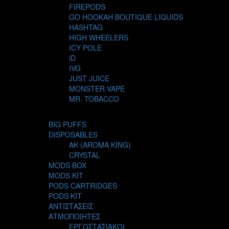
FIREPODS
GO HOOKAH BOUTIQUE LIQUIDS
HASHTAG
HIGH WHEELERS
ICY POLE
iD
IVG
JUST JUICE
MONSTER VAPE
MR. TOBACCO
MUR
NIGHT LIFE
BIG PUFFS
NUBO
DISPOSABLES
OMERTA LIQUIDS
AK (AROMA KING)
OPMH PROJECT
CRYSTAL
S-ELF JUICE
MODS BOX
SADBOY
MODS KIT
SCANDAL
PODS CARTRIDGES
SECRET FOREST
PODS KIT
STEAM CITY LIQUIDS
ΑΝΤΙΣΤΑΣΕΙΣ
STEAM TRAIN
ΑΤΜΟΠΟΙΗΤΕΣ
STEAMPUNK
ΕΡΓΟΣΤΑΣΙΑΚΟΙ