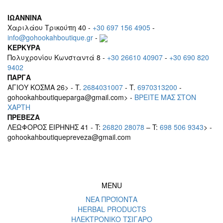
ΙΩΑΝΝΙΝΑ
Χαριλάου Τρικούπη 40 -
+30 697 156 4905
-
info@gohookahboutique.gr
-
ΚΕΡΚΥΡΑ
Πολυχρονίου Κωνσταντά 8 -
+30 26610 40907
-
+30 690 820
9402
ΠΑΡΓΑ
ΑΓΙΟΥ ΚΟΣΜΑ 26> - T.
2684031007
- T.
6970313200
-
gohookahboutiqueparga@gmail.com> -
BΡEITE MAΣ ΣΤΟΝ
ΧΑΡΤΗ
ΠΡΕΒΕΖΑ
ΛΕΩΦΟΡΟΣ ΕΙΡΗΝΗΣ 41 - T:
26820 28078
– T:
698 506 9343
> -
gohookahboutiquepreveza@gmail.com
MENU
ΝΕΑ ΠΡΟΪΟΝΤΑ
HERBAL PRODUCTS
ΗΛΕΚΤΡΟΝΙΚΟ ΤΣΙΓΑΡΟ