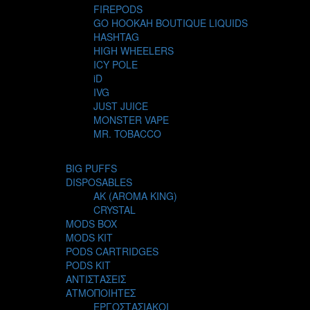
FIREPODS
GO HOOKAH BOUTIQUE LIQUIDS
HASHTAG
HIGH WHEELERS
ICY POLE
iD
IVG
JUST JUICE
MONSTER VAPE
MR. TOBACCO
MUR
NIGHT LIFE
BIG PUFFS
NUBO
DISPOSABLES
OMERTA LIQUIDS
AK (AROMA KING)
OPMH PROJECT
CRYSTAL
S-ELF JUICE
MODS BOX
SADBOY
MODS KIT
SCANDAL
PODS CARTRIDGES
SECRET FOREST
PODS KIT
STEAM CITY LIQUIDS
ΑΝΤΙΣΤΑΣΕΙΣ
STEAM TRAIN
ΑΤΜΟΠΟΙΗΤΕΣ
STEAMPUNK
ΕΡΓΟΣΤΑΣΙΑΚΟΙ