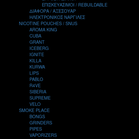
TALES
ΕΠΙΣΚΕΥΑΣΙΜΟΙ / REBUILDABLE
TATTOO
ΔΙΑΦΟΡΑ / ΑΞΕΣΟΥΑΡ
THE ALCHEMIST
ΗΛΕΚΤΡΟΝΙΚΟΣ ΝΑΡΓΙΛΕΣ
THE SMOKER'S CLUB
NICOTINE POUCHES / SNUS
TIKI MAHU
AROMA KING
TWIST
CUBA
VAPE NOVA
GRANT
VGOD
ICEBERG
WILD ZOO
IGNITE
YETI
KILLA
ZEUS JUICE
KURWA
LIPS
PABLO
R4VE
SIBERIA
SUPREME
VELO
SMOKE PLACE
BONGS
GRINDERS
PIPES
VAPORIZERS