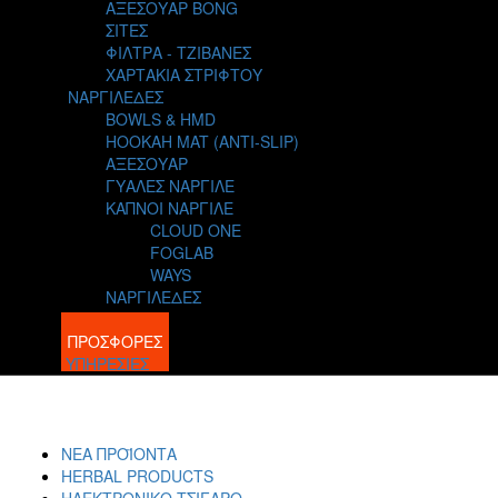
ΑΞΕΣΟΥΑΡ BONG
ΣΙΤΕΣ
ΦΙΛΤΡΑ - ΤΖΙΒΑΝΕΣ
ΧΑΡΤΑΚΙΑ ΣΤΡΙΦΤΟΥ
ΝΑΡΓΙΛΕΔΕΣ
BOWLS & HMD
HOOKAH MAT (ANTI-SLIP)
ΑΞΕΣΟΥΑΡ
ΓΥΑΛΕΣ ΝΑΡΓΙΛΕ
ΚΑΠΝΟΙ ΝΑΡΓΙΛΕ
CLOUD ONE
FOGLAB
WAYS
ΝΑΡΓΙΛΕΔΕΣ
BLOG
ΠΡΟΣΦΟΡΕΣ
ΥΠΗΡΕΣΙΕΣ
ΝΕΑ ΠΡΟΪΟΝΤΑ
HERBAL PRODUCTS
ΗΛΕΚΤΡΟΝΙΚΟ ΤΣΙΓΑΡΟ