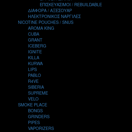
TALES
ΕΠΙΣΚΕΥΑΣΙΜΟΙ / REBUILDABLE
TATTOO
ΔΙΑΦΟΡΑ / ΑΞΕΣΟΥΑΡ
THE ALCHEMIST
ΗΛΕΚΤΡΟΝΙΚΟΣ ΝΑΡΓΙΛΕΣ
THE SMOKER'S CLUB
NICOTINE POUCHES / SNUS
TIKI MAHU
AROMA KING
TWIST
CUBA
VAPE NOVA
GRANT
VGOD
ICEBERG
WILD ZOO
IGNITE
YETI
KILLA
ZEUS JUICE
KURWA
LIPS
PABLO
R4VE
SIBERIA
SUPREME
VELO
SMOKE PLACE
BONGS
GRINDERS
PIPES
VAPORIZERS