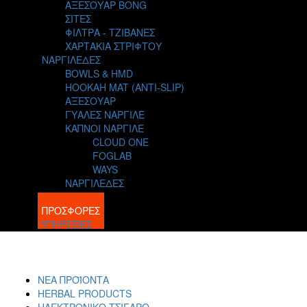
ΑΞΕΣΟΥΑΡ BONG
ΣΙΤΕΣ
ΦΙΛΤΡΑ - ΤΖΙΒΑΝΕΣ
ΧΑΡΤΑΚΙΑ ΣΤΡΙΦΤΟΥ
ΝΑΡΓΙΛΕΔΕΣ
BOWLS & HMD
HOOKAH MAT (ANTI-SLIP)
ΑΞΕΣΟΥΑΡ
ΓΥΑΛΕΣ ΝΑΡΓΙΛΕ
ΚΑΠΝΟΙ ΝΑΡΓΙΛΕ
CLOUD ONE
FOGLAB
WAYS
ΝΑΡΓΙΛΕΔΕΣ
BLOG
ΠΡΟΣΦΟΡΕΣ
ΥΠΗΡΕΣΙΕΣ
ΝΕΑ ΠΡΟΪΟΝΤΑ
HERBAL PRODUCTS
ΗΛΕΚΤΡΟΝΙΚΟ ΤΣΙΓΑΡΟ