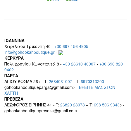
ΙΩΑΝΝΙΝΑ
Χαριλάου Τρικούπη 40 -
+30 697 156 4905
-
info@gohookahboutique.gr
-
ΚΕΡΚΥΡΑ
Πολυχρονίου Κωνσταντά 8 -
+30 26610 40907
-
+30 690 820
9402
ΠΑΡΓΑ
ΑΓΙΟΥ ΚΟΣΜΑ 26> - T.
2684031007
- T.
6970313200
-
gohookahboutiqueparga@gmail.com> -
BΡEITE MAΣ ΣΤΟΝ
ΧΑΡΤΗ
ΠΡΕΒΕΖΑ
ΛΕΩΦΟΡΟΣ ΕΙΡΗΝΗΣ 41 - T:
26820 28078
– T:
698 506 9343
> -
gohookahboutiquepreveza@gmail.com