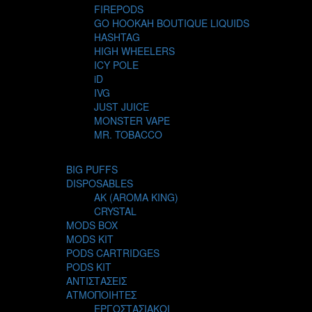
FIREPODS
GO HOOKAH BOUTIQUE LIQUIDS
HASHTAG
HIGH WHEELERS
ICY POLE
iD
IVG
JUST JUICE
MONSTER VAPE
MR. TOBACCO
MUR
NIGHT LIFE
BIG PUFFS
NUBO
DISPOSABLES
OMERTA LIQUIDS
AK (AROMA KING)
OPMH PROJECT
CRYSTAL
S-ELF JUICE
MODS BOX
SADBOY
MODS KIT
SCANDAL
PODS CARTRIDGES
SECRET FOREST
PODS KIT
STEAM CITY LIQUIDS
ΑΝΤΙΣΤΑΣΕΙΣ
STEAM TRAIN
ΑΤΜΟΠΟΙΗΤΕΣ
STEAMPUNK
ΕΡΓΟΣΤΑΣΙΑΚΟΙ