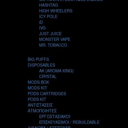
HASHTAG
HIGH WHEELERS
ICY POLE
iD
IVG
JUST JUICE
MONSTER VAPE
MR. TOBACCO
MUR
NIGHT LIFE
BIG PUFFS
NUBO
DISPOSABLES
OMERTA LIQUIDS
AK (AROMA KING)
OPMH PROJECT
CRYSTAL
S-ELF JUICE
MODS BOX
SADBOY
MODS KIT
SCANDAL
PODS CARTRIDGES
SECRET FOREST
PODS KIT
STEAM CITY LIQUIDS
ΑΝΤΙΣΤΑΣΕΙΣ
STEAM TRAIN
ΑΤΜΟΠΟΙΗΤΕΣ
STEAMPUNK
ΕΡΓΟΣΤΑΣΙΑΚΟΙ
TALES
ΕΠΙΣΚΕΥΑΣΙΜΟΙ / REBUILDABLE
TATTOO
ΔΙΑΦΟΡΑ / ΑΞΕΣΟΥΑΡ