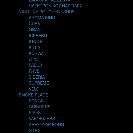
THE ALCHEMIST
ΗΛΕΚΤΡΟΝΙΚΟΣ ΝΑΡΓΙΛΕΣ
THE SMOKER'S CLUB
NICOTINE POUCHES / SNUS
TIKI MAHU
AROMA KING
TWIST
CUBA
VAPE NOVA
GRANT
VGOD
ICEBERG
WILD ZOO
IGNITE
YETI
KILLA
ZEUS JUICE
KURWA
LIPS
PABLO
R4VE
SIBERIA
SUPREME
VELO
SMOKE PLACE
BONGS
GRINDERS
PIPES
VAPORIZERS
ΑΞΕΣΟΥΑΡ BONG
ΣΙΤΕΣ