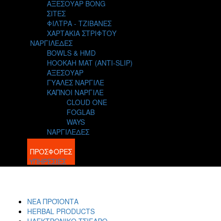
ΑΞΕΣΟΥΑΡ BONG
ΣΙΤΕΣ
ΦΙΛΤΡΑ - ΤΖΙΒΑΝΕΣ
ΧΑΡΤΑΚΙΑ ΣΤΡΙΦΤΟΥ
ΝΑΡΓΙΛΕΔΕΣ
BOWLS & HMD
HOOKAH MAT (ANTI-SLIP)
ΑΞΕΣΟΥΑΡ
ΓΥΑΛΕΣ ΝΑΡΓΙΛΕ
ΚΑΠΝΟΙ ΝΑΡΓΙΛΕ
CLOUD ONE
FOGLAB
WAYS
ΝΑΡΓΙΛΕΔΕΣ
BLOG
ΠΡΟΣΦΟΡΕΣ
ΥΠΗΡΕΣΙΕΣ
ΝΕΑ ΠΡΟΪΟΝΤΑ
HERBAL PRODUCTS
ΗΛΕΚΤΡΟΝΙΚΟ ΤΣΙΓΑΡΟ