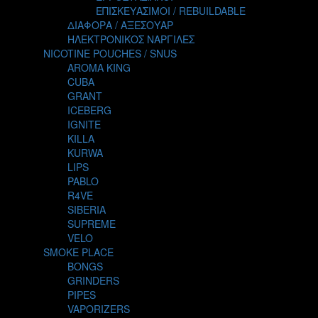
TALES
ΕΠΙΣΚΕΥΑΣΙΜΟΙ / REBUILDABLE
TATTOO
ΔΙΑΦΟΡΑ / ΑΞΕΣΟΥΑΡ
THE ALCHEMIST
ΗΛΕΚΤΡΟΝΙΚΟΣ ΝΑΡΓΙΛΕΣ
THE SMOKER'S CLUB
NICOTINE POUCHES / SNUS
TIKI MAHU
AROMA KING
TWIST
CUBA
VAPE NOVA
GRANT
VGOD
ICEBERG
WILD ZOO
IGNITE
YETI
KILLA
ZEUS JUICE
KURWA
LIPS
PABLO
R4VE
SIBERIA
SUPREME
VELO
SMOKE PLACE
BONGS
GRINDERS
PIPES
VAPORIZERS