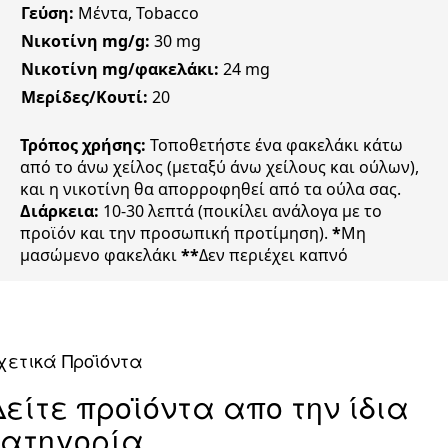
Γεύση:
Μέντα, Tobacco
Νικοτίνη mg/g:
30 mg
Νικοτίνη mg/φακελάκι:
24 mg
Μερίδες/Κουτί:
20
Τρόπος χρήσης:
Τοποθετήστε ένα φακελάκι κάτω
από το άνω χείλος (μεταξύ άνω χείλους και ούλων),
και η νικοτίνη θα απορροφηθεί από τα ούλα σας.
Διάρκεια:
10-30 λεπτά (ποικίλει ανάλογα με το
προϊόν και την προσωπική προτίμηση).
*
Μη
μασώμενο φακελάκι
**
Δεν περιέχει καπνό
χετικά Προϊόντα
Δείτε προϊόντα απο την ίδια
κατηγορία