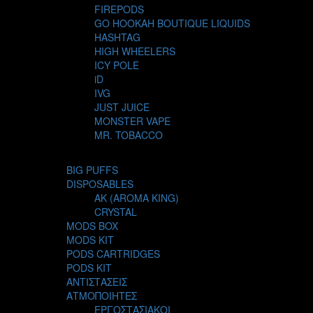
FIREPODS
GO HOOKAH BOUTIQUE LIQUIDS
HASHTAG
HIGH WHEELERS
ICY POLE
iD
IVG
JUST JUICE
MONSTER VAPE
MR. TOBACCO
MUR
NIGHT LIFE
BIG PUFFS
NUBO
DISPOSABLES
OMERTA LIQUIDS
AK (AROMA KING)
OPMH PROJECT
CRYSTAL
S-ELF JUICE
MODS BOX
SADBOY
MODS KIT
SCANDAL
PODS CARTRIDGES
SECRET FOREST
PODS KIT
STEAM CITY LIQUIDS
ΑΝΤΙΣΤΑΣΕΙΣ
STEAM TRAIN
ΑΤΜΟΠΟΙΗΤΕΣ
STEAMPUNK
ΕΡΓΟΣΤΑΣΙΑΚΟΙ