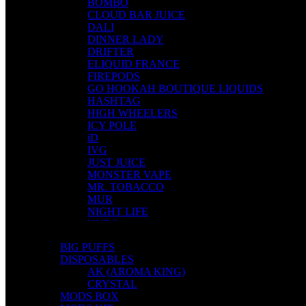
BOMBO
CLOUD BAR JUICE
DALI
DINNER LADY
DRIFTER
ELIQUID FRANCE
FIREPODS
GO HOOKAH BOUTIQUE LIQUIDS
HASHTAG
HIGH WHEELERS
ICY POLE
iD
IVG
JUST JUICE
MONSTER VAPE
MR. TOBACCO
MUR
NIGHT LIFE
NUBO
OMERTA LIQUIDS
BIG PUFFS
OPMH PROJECT
DISPOSABLES
S-ELF JUICE
AK (AROMA KING)
SADBOY
CRYSTAL
SCANDAL
MODS BOX
SECRET FOREST