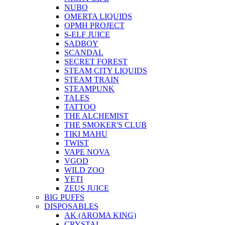
NUBO
OMERTA LIQUIDS
OPMH PROJECT
S-ELF JUICE
SADBOY
SCANDAL
SECRET FOREST
STEAM CITY LIQUIDS
STEAM TRAIN
STEAMPUNK
TALES
TATTOO
THE ALCHEMIST
THE SMOKER'S CLUB
TIKI MAHU
TWIST
VAPE NOVA
VGOD
WILD ZOO
YETI
ZEUS JUICE
BIG PUFFS
DISPOSABLES
AK (AROMA KING)
CRYSTAL