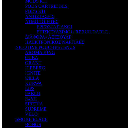
MODS KIT
STEAM CITY LIQUIDS
PODS CARTRIDGES
STEAM TRAIN
PODS KIT
STEAMPUNK
ΑΝΤΙΣΤΑΣΕΙΣ
TALES
ΑΤΜΟΠΟΙΗΤΕΣ
TATTOO
ΕΡΓΟΣΤΑΣΙΑΚΟΙ
THE ALCHEMIST
ΕΠΙΣΚΕΥΑΣΙΜΟΙ / REBUILDABLE
THE SMOKER'S CLUB
ΔΙΑΦΟΡΑ / ΑΞΕΣΟΥΑΡ
TIKI MAHU
ΗΛΕΚΤΡΟΝΙΚΟΣ ΝΑΡΓΙΛΕΣ
TWIST
NICOTINE POUCHES / SNUS
VAPE NOVA
AROMA KING
VGOD
CUBA
WILD ZOO
GRANT
YETI
ICEBERG
ZEUS JUICE
IGNITE
KILLA
KURWA
LIPS
PABLO
R4VE
SIBERIA
SUPREME
VELO
SMOKE PLACE
BONGS