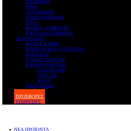
GRINDERS
PIPES
VAPORIZERS
ΑΞΕΣΟΥΑΡ BONG
ΣΙΤΕΣ
ΦΙΛΤΡΑ - ΤΖΙΒΑΝΕΣ
ΧΑΡΤΑΚΙΑ ΣΤΡΙΦΤΟΥ
ΝΑΡΓΙΛΕΔΕΣ
BOWLS & HMD
HOOKAH MAT (ANTI-SLIP)
ΑΞΕΣΟΥΑΡ
ΓΥΑΛΕΣ ΝΑΡΓΙΛΕ
ΚΑΠΝΟΙ ΝΑΡΓΙΛΕ
CLOUD ONE
FOGLAB
WAYS
ΝΑΡΓΙΛΕΔΕΣ
BLOG
ΠΡΟΣΦΟΡΕΣ
ΥΠΗΡΕΣΙΕΣ
ΝΕΑ ΠΡΟΪΟΝΤΑ