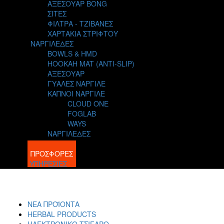
ΑΞΕΣΟΥΑΡ BONG
ΣΙΤΕΣ
ΦΙΛΤΡΑ - ΤΖΙΒΑΝΕΣ
ΧΑΡΤΑΚΙΑ ΣΤΡΙΦΤΟΥ
ΝΑΡΓΙΛΕΔΕΣ
BOWLS & HMD
HOOKAH MAT (ANTI-SLIP)
ΑΞΕΣΟΥΑΡ
ΓΥΑΛΕΣ ΝΑΡΓΙΛΕ
ΚΑΠΝΟΙ ΝΑΡΓΙΛΕ
CLOUD ONE
FOGLAB
WAYS
ΝΑΡΓΙΛΕΔΕΣ
BLOG
ΠΡΟΣΦΟΡΕΣ
ΥΠΗΡΕΣΙΕΣ
ΝΕΑ ΠΡΟΪΟΝΤΑ
HERBAL PRODUCTS
ΗΛΕΚΤΡΟΝΙΚΟ ΤΣΙΓΑΡΟ