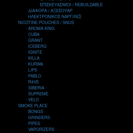
TALES
ΕΠΙΣΚΕΥΑΣΙΜΟΙ / REBUILDABLE
TATTOO
ΔΙΑΦΟΡΑ / ΑΞΕΣΟΥΑΡ
THE ALCHEMIST
ΗΛΕΚΤΡΟΝΙΚΟΣ ΝΑΡΓΙΛΕΣ
THE SMOKER'S CLUB
NICOTINE POUCHES / SNUS
TIKI MAHU
AROMA KING
TWIST
CUBA
VAPE NOVA
GRANT
VGOD
ICEBERG
WILD ZOO
IGNITE
YETI
KILLA
ZEUS JUICE
KURWA
LIPS
PABLO
R4VE
SIBERIA
SUPREME
VELO
SMOKE PLACE
BONGS
GRINDERS
PIPES
VAPORIZERS