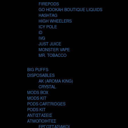
FIREPODS
GO HOOKAH BOUTIQUE LIQUIDS
HASHTAG
HIGH WHEELERS
ICY POLE
iD
IVG
JUST JUICE
MONSTER VAPE
MR. TOBACCO
MUR
NIGHT LIFE
BIG PUFFS
NUBO
DISPOSABLES
OMERTA LIQUIDS
AK (AROMA KING)
OPMH PROJECT
CRYSTAL
S-ELF JUICE
MODS BOX
SADBOY
MODS KIT
SCANDAL
PODS CARTRIDGES
SECRET FOREST
PODS KIT
STEAM CITY LIQUIDS
ΑΝΤΙΣΤΑΣΕΙΣ
STEAM TRAIN
ΑΤΜΟΠΟΙΗΤΕΣ
STEAMPUNK
ΕΡΓΟΣΤΑΣΙΑΚΟΙ