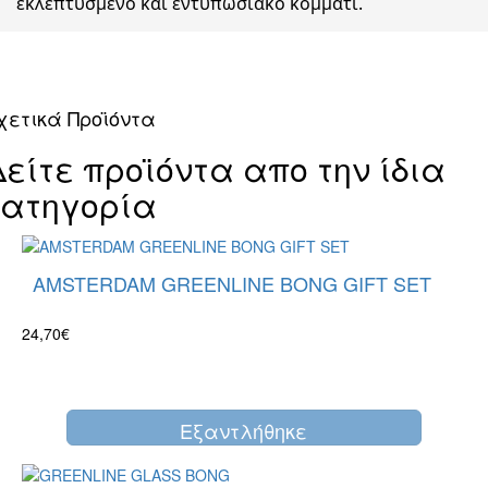
εκλεπτυσμένο και εντυπωσιακό κομμάτι.
χετικά Προϊόντα
Δείτε προϊόντα απο την ίδια
κατηγορία
AMSTERDAM GREENLINE BONG GIFT SET
24,70€
Eξαντλήθηκε