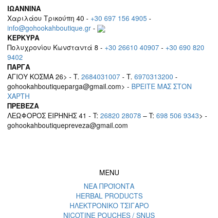
ΙΩΑΝΝΙΝΑ
Χαριλάου Τρικούπη 40 -
+30 697 156 4905
-
info@gohookahboutique.gr
-
ΚΕΡΚΥΡΑ
Πολυχρονίου Κωνσταντά 8 -
+30 26610 40907
-
+30 690 820
9402
ΠΑΡΓΑ
ΑΓΙΟΥ ΚΟΣΜΑ 26> - T.
2684031007
- T.
6970313200
-
gohookahboutiqueparga@gmail.com> -
BΡEITE MAΣ ΣΤΟΝ
ΧΑΡΤΗ
ΠΡΕΒΕΖΑ
ΛΕΩΦΟΡΟΣ ΕΙΡΗΝΗΣ 41 - T:
26820 28078
– T:
698 506 9343
> -
gohookahboutiquepreveza@gmail.com
MENU
ΝΕΑ ΠΡΟΪΟΝΤΑ
HERBAL PRODUCTS
ΗΛΕΚΤΡΟΝΙΚΟ ΤΣΙΓΑΡΟ
NICOTINE POUCHES / SNUS