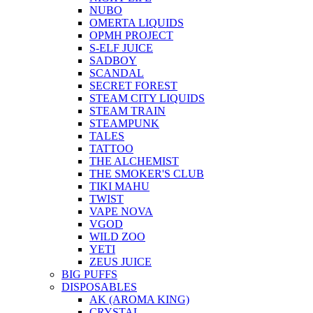
NUBO
OMERTA LIQUIDS
OPMH PROJECT
S-ELF JUICE
SADBOY
SCANDAL
SECRET FOREST
STEAM CITY LIQUIDS
STEAM TRAIN
STEAMPUNK
TALES
TATTOO
THE ALCHEMIST
THE SMOKER'S CLUB
TIKI MAHU
TWIST
VAPE NOVA
VGOD
WILD ZOO
YETI
ZEUS JUICE
BIG PUFFS
DISPOSABLES
AK (AROMA KING)
CRYSTAL