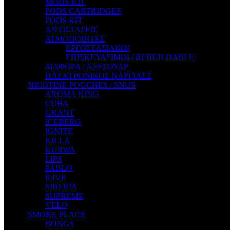
MODS KIT
STEAM CITY LIQUIDS
PODS CARTRIDGES
STEAM TRAIN
PODS KIT
STEAMPUNK
ΑΝΤΙΣΤΑΣΕΙΣ
TALES
ΑΤΜΟΠΟΙΗΤΕΣ
TATTOO
ΕΡΓΟΣΤΑΣΙΑΚΟΙ
THE ALCHEMIST
ΕΠΙΣΚΕΥΑΣΙΜΟΙ / REBUILDABLE
THE SMOKER'S CLUB
ΔΙΑΦΟΡΑ / ΑΞΕΣΟΥΑΡ
TIKI MAHU
ΗΛΕΚΤΡΟΝΙΚΟΣ ΝΑΡΓΙΛΕΣ
TWIST
NICOTINE POUCHES / SNUS
VAPE NOVA
AROMA KING
VGOD
CUBA
WILD ZOO
GRANT
YETI
ICEBERG
ZEUS JUICE
IGNITE
KILLA
KURWA
LIPS
PABLO
R4VE
SIBERIA
SUPREME
VELO
SMOKE PLACE
BONGS