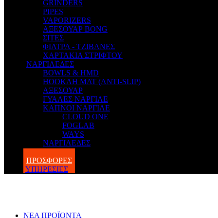
GRINDERS
PIPES
VAPORIZERS
ΑΞΕΣΟΥΑΡ BONG
ΣΙΤΕΣ
ΦΙΛΤΡΑ - ΤΖΙΒΑΝΕΣ
ΧΑΡΤΑΚΙΑ ΣΤΡΙΦΤΟΥ
ΝΑΡΓΙΛΕΔΕΣ
BOWLS & HMD
HOOKAH MAT (ANTI-SLIP)
ΑΞΕΣΟΥΑΡ
ΓΥΑΛΕΣ ΝΑΡΓΙΛΕ
ΚΑΠΝΟΙ ΝΑΡΓΙΛΕ
CLOUD ONE
FOGLAB
WAYS
ΝΑΡΓΙΛΕΔΕΣ
BLOG
ΠΡΟΣΦΟΡΕΣ
ΥΠΗΡΕΣΙΕΣ
ΝΕΑ ΠΡΟΪΟΝΤΑ