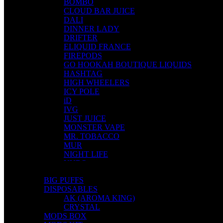
BOMBO
CLOUD BAR JUICE
DALI
DINNER LADY
DRIFTER
ELIQUID FRANCE
FIREPODS
GO HOOKAH BOUTIQUE LIQUIDS
HASHTAG
HIGH WHEELERS
ICY POLE
iD
IVG
JUST JUICE
MONSTER VAPE
MR. TOBACCO
MUR
NIGHT LIFE
NUBO
OMERTA LIQUIDS
BIG PUFFS
OPMH PROJECT
DISPOSABLES
S-ELF JUICE
AK (AROMA KING)
SADBOY
CRYSTAL
SCANDAL
MODS BOX
SECRET FOREST