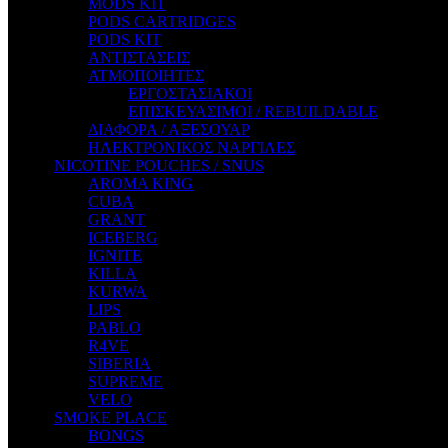
MODS KIT
STEAM CITY LIQUIDS
PODS CARTRIDGES
STEAM TRAIN
PODS KIT
STEAMPUNK
ΑΝΤΙΣΤΑΣΕΙΣ
TALES
ΑΤΜΟΠΟΙΗΤΕΣ
TATTOO
ΕΡΓΟΣΤΑΣΙΑΚΟΙ
THE ALCHEMIST
ΕΠΙΣΚΕΥΑΣΙΜΟΙ / REBUILDABLE
THE SMOKER'S CLUB
ΔΙΑΦΟΡΑ / ΑΞΕΣΟΥΑΡ
TIKI MAHU
ΗΛΕΚΤΡΟΝΙΚΟΣ ΝΑΡΓΙΛΕΣ
TWIST
NICOTINE POUCHES / SNUS
VAPE NOVA
AROMA KING
VGOD
CUBA
WILD ZOO
GRANT
YETI
ICEBERG
ZEUS JUICE
IGNITE
KILLA
KURWA
LIPS
PABLO
R4VE
SIBERIA
SUPREME
VELO
SMOKE PLACE
BONGS