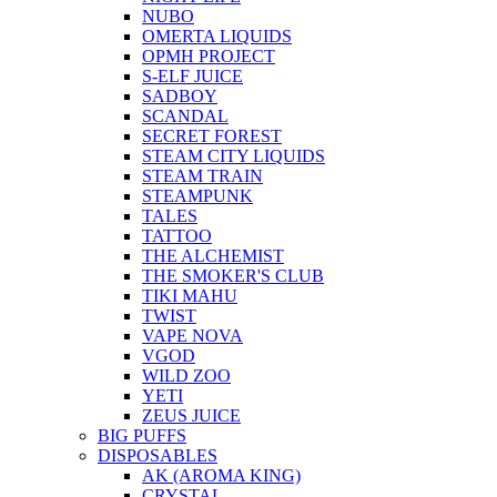
NUBO
OMERTA LIQUIDS
OPMH PROJECT
S-ELF JUICE
SADBOY
SCANDAL
SECRET FOREST
STEAM CITY LIQUIDS
STEAM TRAIN
STEAMPUNK
TALES
TATTOO
THE ALCHEMIST
THE SMOKER'S CLUB
TIKI MAHU
TWIST
VAPE NOVA
VGOD
WILD ZOO
YETI
ZEUS JUICE
BIG PUFFS
DISPOSABLES
AK (AROMA KING)
CRYSTAL