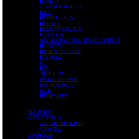
BOMBO
CLOUD BAR JUICE
DALI
DINNER LADY
DRIFTER
ELIQUID FRANCE
FIREPODS
GO HOOKAH BOUTIQUE LIQUIDS
HASHTAG
HIGH WHEELERS
ICY POLE
iD
IVG
JUST JUICE
MONSTER VAPE
MR. TOBACCO
MUR
NIGHT LIFE
NUBO
OMERTA LIQUIDS
BIG PUFFS
OPMH PROJECT
DISPOSABLES
S-ELF JUICE
AK (AROMA KING)
SADBOY
CRYSTAL
SCANDAL
MODS BOX
SECRET FOREST