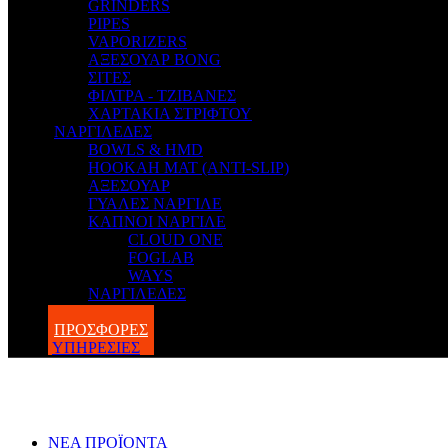
GRINDERS
PIPES
VAPORIZERS
ΑΞΕΣΟΥΑΡ BONG
ΣΙΤΕΣ
ΦΙΛΤΡΑ - ΤΖΙΒΑΝΕΣ
ΧΑΡΤΑΚΙΑ ΣΤΡΙΦΤΟΥ
ΝΑΡΓΙΛΕΔΕΣ
BOWLS & HMD
HOOKAH MAT (ANTI-SLIP)
ΑΞΕΣΟΥΑΡ
ΓΥΑΛΕΣ ΝΑΡΓΙΛΕ
ΚΑΠΝΟΙ ΝΑΡΓΙΛΕ
CLOUD ONE
FOGLAB
WAYS
ΝΑΡΓΙΛΕΔΕΣ
BLOG
ΠΡΟΣΦΟΡΕΣ
ΥΠΗΡΕΣΙΕΣ
ΝΕΑ ΠΡΟΪΟΝΤΑ