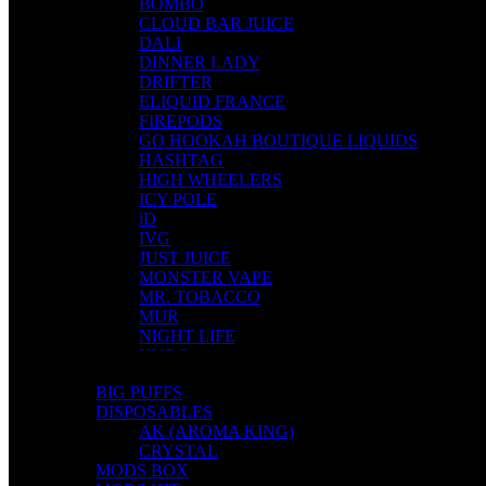
BOMBO
CLOUD BAR JUICE
DALI
DINNER LADY
DRIFTER
ELIQUID FRANCE
FIREPODS
GO HOOKAH BOUTIQUE LIQUIDS
HASHTAG
HIGH WHEELERS
ICY POLE
iD
IVG
JUST JUICE
MONSTER VAPE
MR. TOBACCO
MUR
NIGHT LIFE
NUBO
OMERTA LIQUIDS
BIG PUFFS
OPMH PROJECT
DISPOSABLES
S-ELF JUICE
AK (AROMA KING)
SADBOY
CRYSTAL
SCANDAL
MODS BOX
SECRET FOREST