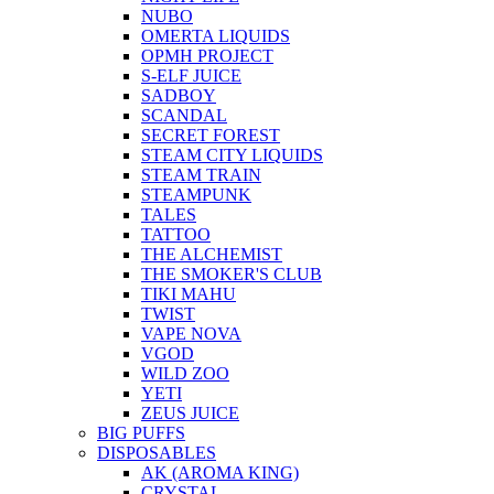
NUBO
OMERTA LIQUIDS
OPMH PROJECT
S-ELF JUICE
SADBOY
SCANDAL
SECRET FOREST
STEAM CITY LIQUIDS
STEAM TRAIN
STEAMPUNK
TALES
TATTOO
THE ALCHEMIST
THE SMOKER'S CLUB
TIKI MAHU
TWIST
VAPE NOVA
VGOD
WILD ZOO
YETI
ZEUS JUICE
BIG PUFFS
DISPOSABLES
AK (AROMA KING)
CRYSTAL