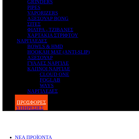
GRINDERS
PIPES
VAPORIZERS
ΑΞΕΣΟΥΑΡ BONG
ΣΙΤΕΣ
ΦΙΛΤΡΑ - ΤΖΙΒΑΝΕΣ
ΧΑΡΤΑΚΙΑ ΣΤΡΙΦΤΟΥ
ΝΑΡΓΙΛΕΔΕΣ
BOWLS & HMD
HOOKAH MAT (ANTI-SLIP)
ΑΞΕΣΟΥΑΡ
ΓΥΑΛΕΣ ΝΑΡΓΙΛΕ
ΚΑΠΝΟΙ ΝΑΡΓΙΛΕ
CLOUD ONE
FOGLAB
WAYS
ΝΑΡΓΙΛΕΔΕΣ
BLOG
ΠΡΟΣΦΟΡΕΣ
ΥΠΗΡΕΣΙΕΣ
ΝΕΑ ΠΡΟΪΟΝΤΑ