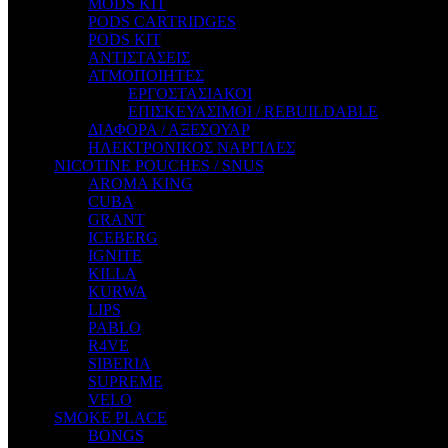
MODS KIT
STEAM CITY LIQUIDS
PODS CARTRIDGES
STEAM TRAIN
PODS KIT
STEAMPUNK
ΑΝΤΙΣΤΑΣΕΙΣ
TALES
ΑΤΜΟΠΟΙΗΤΕΣ
TATTOO
ΕΡΓΟΣΤΑΣΙΑΚΟΙ
THE ALCHEMIST
ΕΠΙΣΚΕΥΑΣΙΜΟΙ / REBUILDABLE
THE SMOKER'S CLUB
ΔΙΑΦΟΡΑ / ΑΞΕΣΟΥΑΡ
TIKI MAHU
ΗΛΕΚΤΡΟΝΙΚΟΣ ΝΑΡΓΙΛΕΣ
TWIST
NICOTINE POUCHES / SNUS
VAPE NOVA
AROMA KING
VGOD
CUBA
WILD ZOO
GRANT
YETI
ICEBERG
ZEUS JUICE
IGNITE
KILLA
KURWA
LIPS
PABLO
R4VE
SIBERIA
SUPREME
VELO
SMOKE PLACE
BONGS