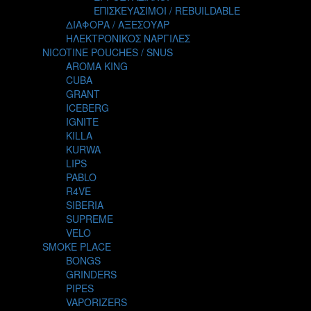
TALES
ΕΠΙΣΚΕΥΑΣΙΜΟΙ / REBUILDABLE
TATTOO
ΔΙΑΦΟΡΑ / ΑΞΕΣΟΥΑΡ
THE ALCHEMIST
ΗΛΕΚΤΡΟΝΙΚΟΣ ΝΑΡΓΙΛΕΣ
THE SMOKER'S CLUB
NICOTINE POUCHES / SNUS
TIKI MAHU
AROMA KING
TWIST
CUBA
VAPE NOVA
GRANT
VGOD
ICEBERG
WILD ZOO
IGNITE
YETI
KILLA
ZEUS JUICE
KURWA
LIPS
PABLO
R4VE
SIBERIA
SUPREME
VELO
SMOKE PLACE
BONGS
GRINDERS
PIPES
VAPORIZERS