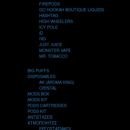
FIREPODS
GO HOOKAH BOUTIQUE LIQUIDS
HASHTAG
HIGH WHEELERS
ICY POLE
iD
IVG
JUST JUICE
MONSTER VAPE
MR. TOBACCO
MUR
NIGHT LIFE
BIG PUFFS
NUBO
DISPOSABLES
OMERTA LIQUIDS
AK (AROMA KING)
OPMH PROJECT
CRYSTAL
S-ELF JUICE
MODS BOX
SADBOY
MODS KIT
SCANDAL
PODS CARTRIDGES
SECRET FOREST
PODS KIT
STEAM CITY LIQUIDS
ΑΝΤΙΣΤΑΣΕΙΣ
STEAM TRAIN
ΑΤΜΟΠΟΙΗΤΕΣ
STEAMPUNK
ΕΡΓΟΣΤΑΣΙΑΚΟΙ