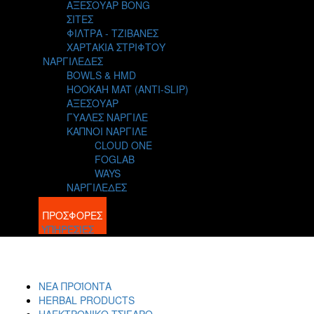
ΑΞΕΣΟΥΑΡ BONG
ΣΙΤΕΣ
ΦΙΛΤΡΑ - ΤΖΙΒΑΝΕΣ
ΧΑΡΤΑΚΙΑ ΣΤΡΙΦΤΟΥ
ΝΑΡΓΙΛΕΔΕΣ
BOWLS & HMD
HOOKAH MAT (ANTI-SLIP)
ΑΞΕΣΟΥΑΡ
ΓΥΑΛΕΣ ΝΑΡΓΙΛΕ
ΚΑΠΝΟΙ ΝΑΡΓΙΛΕ
CLOUD ONE
FOGLAB
WAYS
ΝΑΡΓΙΛΕΔΕΣ
BLOG
ΠΡΟΣΦΟΡΕΣ
ΥΠΗΡΕΣΙΕΣ
ΝΕΑ ΠΡΟΪΟΝΤΑ
HERBAL PRODUCTS
ΗΛΕΚΤΡΟΝΙΚΟ ΤΣΙΓΑΡΟ