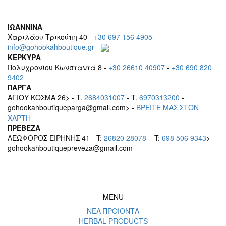
ΙΩΑΝΝΙΝΑ
Χαριλάου Τρικούπη 40 -
+30 697 156 4905
-
info@gohookahboutique.gr
-
ΚΕΡΚΥΡΑ
Πολυχρονίου Κωνσταντά 8 -
+30 26610 40907
-
+30 690 820
9402
ΠΑΡΓΑ
ΑΓΙΟΥ ΚΟΣΜΑ 26> - T.
2684031007
- T.
6970313200
-
gohookahboutiqueparga@gmail.com> -
BΡEITE MAΣ ΣΤΟΝ
ΧΑΡΤΗ
ΠΡΕΒΕΖΑ
ΛΕΩΦΟΡΟΣ ΕΙΡΗΝΗΣ 41 - T:
26820 28078
– T:
698 506 9343
> -
gohookahboutiquepreveza@gmail.com
MENU
ΝΕΑ ΠΡΟΪΟΝΤΑ
HERBAL PRODUCTS