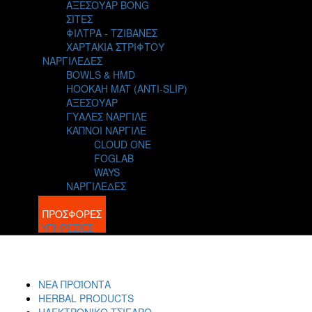
ΑΞΕΣΟΥΑΡ BONG
ΣΙΤΕΣ
ΦΙΛΤΡΑ - ΤΖΙΒΑΝΕΣ
ΧΑΡΤΑΚΙΑ ΣΤΡΙΦΤΟΥ
ΝΑΡΓΙΛΕΔΕΣ
BOWLS & HMD
HOOKAH MAT (ANTI-SLIP)
ΑΞΕΣΟΥΑΡ
ΓΥΑΛΕΣ ΝΑΡΓΙΛΕ
ΚΑΠΝΟΙ ΝΑΡΓΙΛΕ
CLOUD ONE
FOGLAB
WAYS
ΝΑΡΓΙΛΕΔΕΣ
BLOG
ΠΡΟΣΦΟΡΕΣ
ΥΠΗΡΕΣΙΕΣ
ΝΕΑ ΠΡΟΪΟΝΤΑ
HERBAL PRODUCTS
ΗΛΕΚΤΡΟΝΙΚΟ ΤΣΙΓΑΡΟ