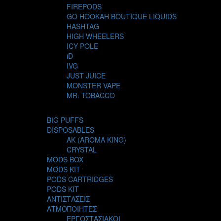
FIREPODS
GO HOOKAH BOUTIQUE LIQUIDS
HASHTAG
HIGH WHEELERS
ICY POLE
iD
IVG
JUST JUICE
MONSTER VAPE
MR. TOBACCO
MUR
NIGHT LIFE
BIG PUFFS
NUBO
DISPOSABLES
OMERTA LIQUIDS
AK (AROMA KING)
OPMH PROJECT
CRYSTAL
S-ELF JUICE
MODS BOX
SADBOY
MODS KIT
SCANDAL
PODS CARTRIDGES
SECRET FOREST
PODS KIT
STEAM CITY LIQUIDS
ΑΝΤΙΣΤΑΣΕΙΣ
STEAM TRAIN
ΑΤΜΟΠΟΙΗΤΕΣ
STEAMPUNK
ΕΡΓΟΣΤΑΣΙΑΚΟΙ