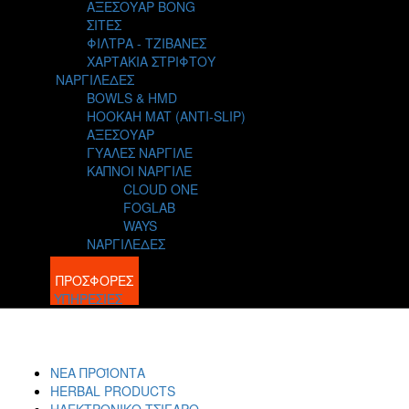
ΑΞΕΣΟΥΑΡ BONG
ΣΙΤΕΣ
ΦΙΛΤΡΑ - ΤΖΙΒΑΝΕΣ
ΧΑΡΤΑΚΙΑ ΣΤΡΙΦΤΟΥ
ΝΑΡΓΙΛΕΔΕΣ
BOWLS & HMD
HOOKAH MAT (ANTI-SLIP)
ΑΞΕΣΟΥΑΡ
ΓΥΑΛΕΣ ΝΑΡΓΙΛΕ
ΚΑΠΝΟΙ ΝΑΡΓΙΛΕ
CLOUD ONE
FOGLAB
WAYS
ΝΑΡΓΙΛΕΔΕΣ
BLOG
ΠΡΟΣΦΟΡΕΣ
ΥΠΗΡΕΣΙΕΣ
ΝΕΑ ΠΡΟΪΟΝΤΑ
HERBAL PRODUCTS
ΗΛΕΚΤΡΟΝΙΚΟ ΤΣΙΓΑΡΟ