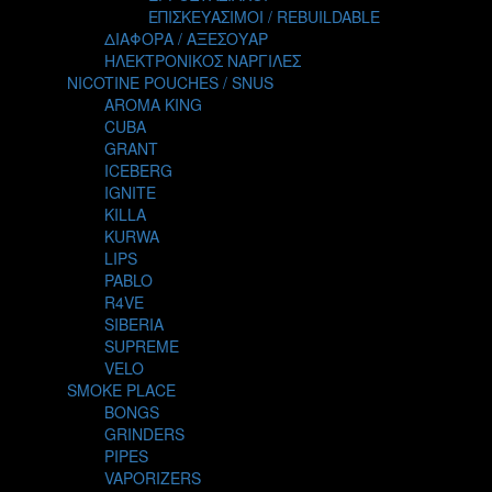
TALES
ΕΠΙΣΚΕΥΑΣΙΜΟΙ / REBUILDABLE
TATTOO
ΔΙΑΦΟΡΑ / ΑΞΕΣΟΥΑΡ
THE ALCHEMIST
ΗΛΕΚΤΡΟΝΙΚΟΣ ΝΑΡΓΙΛΕΣ
THE SMOKER'S CLUB
NICOTINE POUCHES / SNUS
TIKI MAHU
AROMA KING
TWIST
CUBA
VAPE NOVA
GRANT
VGOD
ICEBERG
WILD ZOO
IGNITE
YETI
KILLA
ZEUS JUICE
KURWA
LIPS
PABLO
R4VE
SIBERIA
SUPREME
VELO
SMOKE PLACE
BONGS
GRINDERS
PIPES
VAPORIZERS