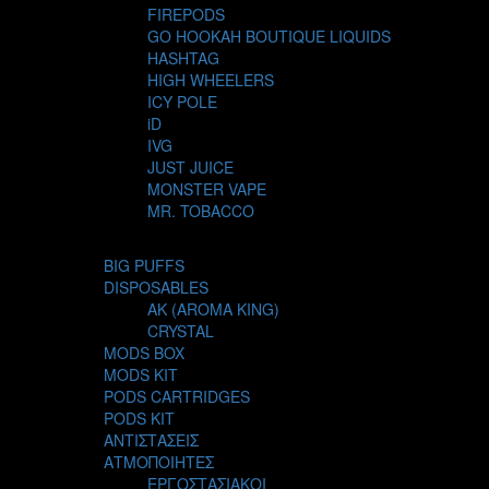
FIREPODS
GO HOOKAH BOUTIQUE LIQUIDS
HASHTAG
HIGH WHEELERS
ICY POLE
iD
IVG
JUST JUICE
MONSTER VAPE
MR. TOBACCO
MUR
NIGHT LIFE
BIG PUFFS
NUBO
DISPOSABLES
OMERTA LIQUIDS
AK (AROMA KING)
OPMH PROJECT
CRYSTAL
S-ELF JUICE
MODS BOX
SADBOY
MODS KIT
SCANDAL
PODS CARTRIDGES
SECRET FOREST
PODS KIT
STEAM CITY LIQUIDS
ΑΝΤΙΣΤΑΣΕΙΣ
STEAM TRAIN
ΑΤΜΟΠΟΙΗΤΕΣ
STEAMPUNK
ΕΡΓΟΣΤΑΣΙΑΚΟΙ