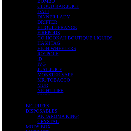
BOMBO
CLOUD BAR JUICE
DALI
DINNER LADY
DRIFTER
ELIQUID FRANCE
FIREPODS
GO HOOKAH BOUTIQUE LIQUIDS
HASHTAG
HIGH WHEELERS
ICY POLE
iD
IVG
JUST JUICE
MONSTER VAPE
MR. TOBACCO
MUR
NIGHT LIFE
NUBO
OMERTA LIQUIDS
BIG PUFFS
OPMH PROJECT
DISPOSABLES
S-ELF JUICE
AK (AROMA KING)
SADBOY
CRYSTAL
SCANDAL
MODS BOX
SECRET FOREST