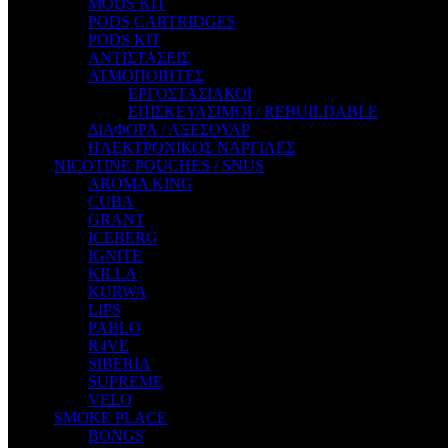
MODS KIT
STEAM CITY LIQUIDS
PODS CARTRIDGES
STEAM TRAIN
PODS KIT
STEAMPUNK
ΑΝΤΙΣΤΑΣΕΙΣ
TALES
ΑΤΜΟΠΟΙΗΤΕΣ
TATTOO
ΕΡΓΟΣΤΑΣΙΑΚΟΙ
THE ALCHEMIST
ΕΠΙΣΚΕΥΑΣΙΜΟΙ / REBUILDABLE
THE SMOKER'S CLUB
ΔΙΑΦΟΡΑ / ΑΞΕΣΟΥΑΡ
TIKI MAHU
ΗΛΕΚΤΡΟΝΙΚΟΣ ΝΑΡΓΙΛΕΣ
TWIST
NICOTINE POUCHES / SNUS
VAPE NOVA
AROMA KING
VGOD
CUBA
WILD ZOO
GRANT
YETI
ICEBERG
ZEUS JUICE
IGNITE
KILLA
KURWA
LIPS
PABLO
R4VE
SIBERIA
SUPREME
VELO
SMOKE PLACE
BONGS