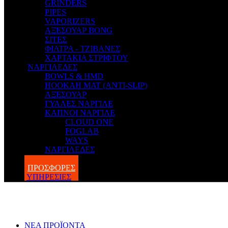
GRINDERS
PIPES
VAPORIZERS
ΑΞΕΣΟΥΑΡ BONG
ΣΙΤΕΣ
ΦΙΛΤΡΑ - ΤΖΙΒΑΝΕΣ
ΧΑΡΤΑΚΙΑ ΣΤΡΙΦΤΟΥ
ΝΑΡΓΙΛΕΔΕΣ
BOWLS & HMD
HOOKAH MAT (ANTI-SLIP)
ΑΞΕΣΟΥΑΡ
ΓΥΑΛΕΣ ΝΑΡΓΙΛΕ
ΚΑΠΝΟΙ ΝΑΡΓΙΛΕ
CLOUD ONE
FOGLAB
WAYS
ΝΑΡΓΙΛΕΔΕΣ
BLOG
ΠΡΟΣΦΟΡΕΣ
ΥΠΗΡΕΣΙΕΣ
ΝΕΑ ΠΡΟΪΟΝΤΑ