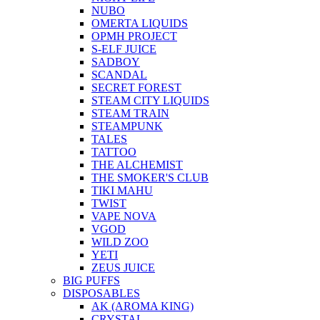
NUBO
OMERTA LIQUIDS
OPMH PROJECT
S-ELF JUICE
SADBOY
SCANDAL
SECRET FOREST
STEAM CITY LIQUIDS
STEAM TRAIN
STEAMPUNK
TALES
TATTOO
THE ALCHEMIST
THE SMOKER'S CLUB
TIKI MAHU
TWIST
VAPE NOVA
VGOD
WILD ZOO
YETI
ZEUS JUICE
BIG PUFFS
DISPOSABLES
AK (AROMA KING)
CRYSTAL