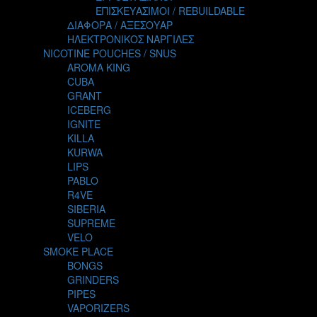
TALES
ΕΠΙΣΚΕΥΑΣΙΜΟΙ / REBUILDABLE
TATTOO
ΔΙΑΦΟΡΑ / ΑΞΕΣΟΥΑΡ
THE ALCHEMIST
ΗΛΕΚΤΡΟΝΙΚΟΣ ΝΑΡΓΙΛΕΣ
THE SMOKER'S CLUB
NICOTINE POUCHES / SNUS
TIKI MAHU
AROMA KING
TWIST
CUBA
VAPE NOVA
GRANT
VGOD
ICEBERG
WILD ZOO
IGNITE
YETI
KILLA
ZEUS JUICE
KURWA
LIPS
PABLO
R4VE
SIBERIA
SUPREME
VELO
SMOKE PLACE
BONGS
GRINDERS
PIPES
VAPORIZERS