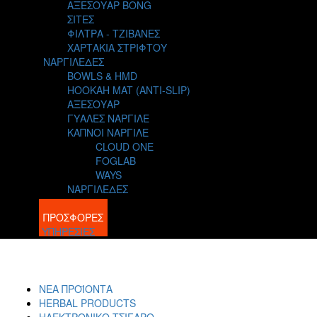
ΑΞΕΣΟΥΑΡ BONG
ΣΙΤΕΣ
ΦΙΛΤΡΑ - ΤΖΙΒΑΝΕΣ
ΧΑΡΤΑΚΙΑ ΣΤΡΙΦΤΟΥ
ΝΑΡΓΙΛΕΔΕΣ
BOWLS & HMD
HOOKAH MAT (ANTI-SLIP)
ΑΞΕΣΟΥΑΡ
ΓΥΑΛΕΣ ΝΑΡΓΙΛΕ
ΚΑΠΝΟΙ ΝΑΡΓΙΛΕ
CLOUD ONE
FOGLAB
WAYS
ΝΑΡΓΙΛΕΔΕΣ
BLOG
ΠΡΟΣΦΟΡΕΣ
ΥΠΗΡΕΣΙΕΣ
ΝΕΑ ΠΡΟΪΟΝΤΑ
HERBAL PRODUCTS
ΗΛΕΚΤΡΟΝΙΚΟ ΤΣΙΓΑΡΟ