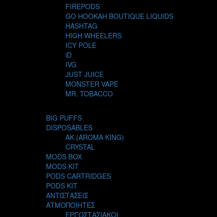
FIREPODS
GO HOOKAH BOUTIQUE LIQUIDS
HASHTAG
HIGH WHEELERS
ICY POLE
iD
IVG
JUST JUICE
MONSTER VAPE
MR. TOBACCO
MUR
NIGHT LIFE
BIG PUFFS
NUBO
DISPOSABLES
OMERTA LIQUIDS
AK (AROMA KING)
OPMH PROJECT
CRYSTAL
S-ELF JUICE
MODS BOX
SADBOY
MODS KIT
SCANDAL
PODS CARTRIDGES
SECRET FOREST
PODS KIT
STEAM CITY LIQUIDS
ΑΝΤΙΣΤΑΣΕΙΣ
STEAM TRAIN
ΑΤΜΟΠΟΙΗΤΕΣ
STEAMPUNK
ΕΡΓΟΣΤΑΣΙΑΚΟΙ