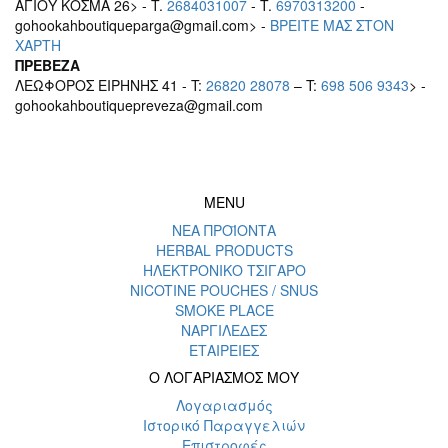
ΑΓΙΟΥ ΚΟΣΜΑ 26> - T.
2684031007
- T.
6970313200
-
gohookahboutiqueparga@gmail.com> -
BΡEITE MAΣ ΣΤΟΝ
ΧΑΡΤΗ
ΠΡΕΒΕΖΑ
ΛΕΩΦΟΡΟΣ ΕΙΡΗΝΗΣ 41 - T:
26820 28078
– T:
698 506 9343
> -
gohookahboutiquepreveza@gmail.com
MENU
ΝΕΑ ΠΡΟΪΟΝΤΑ
HERBAL PRODUCTS
ΗΛΕΚΤΡΟΝΙΚΟ ΤΣΙΓΑΡΟ
NICOTINE POUCHES / SNUS
SMOKE PLACE
ΝΑΡΓΙΛΕΔΕΣ
ΕΤΑΙΡΕΙΕΣ
Ο ΛΟΓΑΡΙΑΣΜΟΣ ΜΟΥ
Λογαριασμός
Ιστορικό Παραγγελιών
Επιστροφές