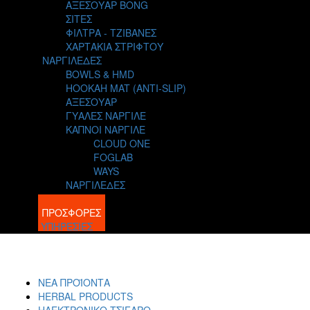
ΑΞΕΣΟΥΑΡ BONG
ΣΙΤΕΣ
ΦΙΛΤΡΑ - ΤΖΙΒΑΝΕΣ
ΧΑΡΤΑΚΙΑ ΣΤΡΙΦΤΟΥ
ΝΑΡΓΙΛΕΔΕΣ
BOWLS & HMD
HOOKAH MAT (ANTI-SLIP)
ΑΞΕΣΟΥΑΡ
ΓΥΑΛΕΣ ΝΑΡΓΙΛΕ
ΚΑΠΝΟΙ ΝΑΡΓΙΛΕ
CLOUD ONE
FOGLAB
WAYS
ΝΑΡΓΙΛΕΔΕΣ
BLOG
ΠΡΟΣΦΟΡΕΣ
ΥΠΗΡΕΣΙΕΣ
ΝΕΑ ΠΡΟΪΟΝΤΑ
HERBAL PRODUCTS
ΗΛΕΚΤΡΟΝΙΚΟ ΤΣΙΓΑΡΟ