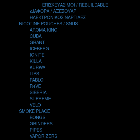
TALES
ΕΠΙΣΚΕΥΑΣΙΜΟΙ / REBUILDABLE
TATTOO
ΔΙΑΦΟΡΑ / ΑΞΕΣΟΥΑΡ
THE ALCHEMIST
ΗΛΕΚΤΡΟΝΙΚΟΣ ΝΑΡΓΙΛΕΣ
THE SMOKER'S CLUB
NICOTINE POUCHES / SNUS
TIKI MAHU
AROMA KING
TWIST
CUBA
VAPE NOVA
GRANT
VGOD
ICEBERG
WILD ZOO
IGNITE
YETI
KILLA
ZEUS JUICE
KURWA
LIPS
PABLO
R4VE
SIBERIA
SUPREME
VELO
SMOKE PLACE
BONGS
GRINDERS
PIPES
VAPORIZERS