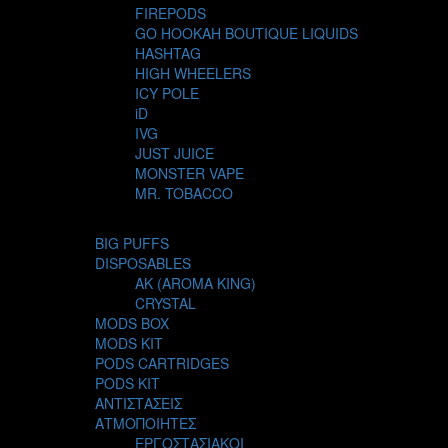
FIREPODS
GO HOOKAH BOUTIQUE LIQUIDS
HASHTAG
HIGH WHEELERS
ICY POLE
iD
IVG
JUST JUICE
MONSTER VAPE
MR. TOBACCO
MUR
NIGHT LIFE
BIG PUFFS
NUBO
DISPOSABLES
OMERTA LIQUIDS
AK (AROMA KING)
OPMH PROJECT
CRYSTAL
S-ELF JUICE
MODS BOX
SADBOY
MODS KIT
SCANDAL
PODS CARTRIDGES
SECRET FOREST
PODS KIT
STEAM CITY LIQUIDS
ΑΝΤΙΣΤΑΣΕΙΣ
STEAM TRAIN
ΑΤΜΟΠΟΙΗΤΕΣ
STEAMPUNK
ΕΡΓΟΣΤΑΣΙΑΚΟΙ