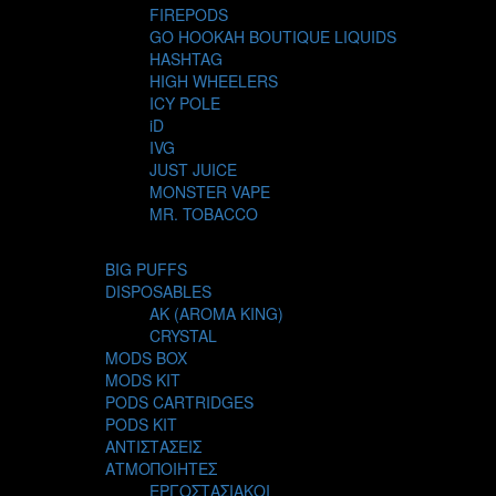
FIREPODS
GO HOOKAH BOUTIQUE LIQUIDS
HASHTAG
HIGH WHEELERS
ICY POLE
iD
IVG
JUST JUICE
MONSTER VAPE
MR. TOBACCO
MUR
NIGHT LIFE
BIG PUFFS
NUBO
DISPOSABLES
OMERTA LIQUIDS
AK (AROMA KING)
OPMH PROJECT
CRYSTAL
S-ELF JUICE
MODS BOX
SADBOY
MODS KIT
SCANDAL
PODS CARTRIDGES
SECRET FOREST
PODS KIT
STEAM CITY LIQUIDS
ΑΝΤΙΣΤΑΣΕΙΣ
STEAM TRAIN
ΑΤΜΟΠΟΙΗΤΕΣ
STEAMPUNK
ΕΡΓΟΣΤΑΣΙΑΚΟΙ