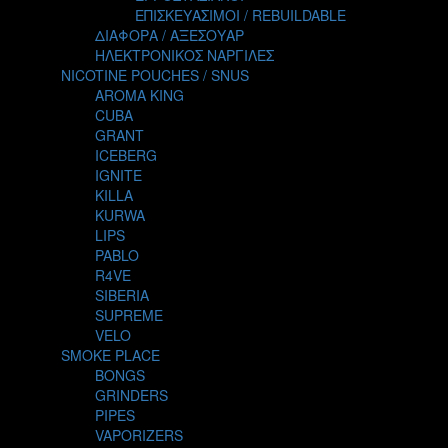
TALES
ΕΠΙΣΚΕΥΑΣΙΜΟΙ / REBUILDABLE
TATTOO
ΔΙΑΦΟΡΑ / ΑΞΕΣΟΥΑΡ
THE ALCHEMIST
ΗΛΕΚΤΡΟΝΙΚΟΣ ΝΑΡΓΙΛΕΣ
THE SMOKER'S CLUB
NICOTINE POUCHES / SNUS
TIKI MAHU
AROMA KING
TWIST
CUBA
VAPE NOVA
GRANT
VGOD
ICEBERG
WILD ZOO
IGNITE
YETI
KILLA
ZEUS JUICE
KURWA
LIPS
PABLO
R4VE
SIBERIA
SUPREME
VELO
SMOKE PLACE
BONGS
GRINDERS
PIPES
VAPORIZERS