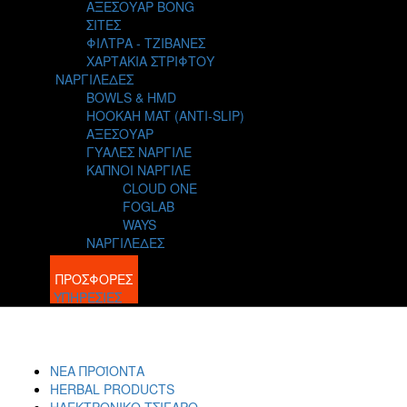
ΑΞΕΣΟΥΑΡ BONG
ΣΙΤΕΣ
ΦΙΛΤΡΑ - ΤΖΙΒΑΝΕΣ
ΧΑΡΤΑΚΙΑ ΣΤΡΙΦΤΟΥ
ΝΑΡΓΙΛΕΔΕΣ
BOWLS & HMD
HOOKAH MAT (ANTI-SLIP)
ΑΞΕΣΟΥΑΡ
ΓΥΑΛΕΣ ΝΑΡΓΙΛΕ
ΚΑΠΝΟΙ ΝΑΡΓΙΛΕ
CLOUD ONE
FOGLAB
WAYS
ΝΑΡΓΙΛΕΔΕΣ
BLOG
ΠΡΟΣΦΟΡΕΣ
ΥΠΗΡΕΣΙΕΣ
ΝΕΑ ΠΡΟΪΟΝΤΑ
HERBAL PRODUCTS
ΗΛΕΚΤΡΟΝΙΚΟ ΤΣΙΓΑΡΟ