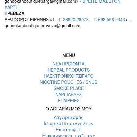
gohookahboutiqueparga@gmail.com> -
BΡEITE MAΣ ΣΤΟΝ
ΧΑΡΤΗ
ΠΡΕΒΕΖΑ
ΛΕΩΦΟΡΟΣ ΕΙΡΗΝΗΣ 41 - T:
26820 28078
– T:
698 506 9343
> -
gohookahboutiquepreveza@gmail.com
MENU
ΝΕΑ ΠΡΟΪΟΝΤΑ
HERBAL PRODUCTS
ΗΛΕΚΤΡΟΝΙΚΟ ΤΣΙΓΑΡΟ
NICOTINE POUCHES / SNUS
SMOKE PLACE
ΝΑΡΓΙΛΕΔΕΣ
ΕΤΑΙΡΕΙΕΣ
Ο ΛΟΓΑΡΙΑΣΜΟΣ ΜΟΥ
Λογαριασμός
Ιστορικό Παραγγελιών
Επιστροφές
Επικοινωνήστε μαζί μας