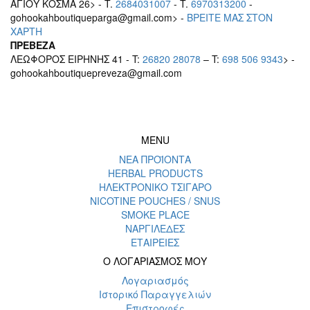
ΑΓΙΟΥ ΚΟΣΜΑ 26> - T.
2684031007
- T.
6970313200
-
gohookahboutiqueparga@gmail.com> -
BΡEITE MAΣ ΣΤΟΝ
ΧΑΡΤΗ
ΠΡΕΒΕΖΑ
ΛΕΩΦΟΡΟΣ ΕΙΡΗΝΗΣ 41 - T:
26820 28078
– T:
698 506 9343
> -
gohookahboutiquepreveza@gmail.com
MENU
ΝΕΑ ΠΡΟΪΟΝΤΑ
HERBAL PRODUCTS
ΗΛΕΚΤΡΟΝΙΚΟ ΤΣΙΓΑΡΟ
NICOTINE POUCHES / SNUS
SMOKE PLACE
ΝΑΡΓΙΛΕΔΕΣ
ΕΤΑΙΡΕΙΕΣ
Ο ΛΟΓΑΡΙΑΣΜΟΣ ΜΟΥ
Λογαριασμός
Ιστορικό Παραγγελιών
Επιστροφές