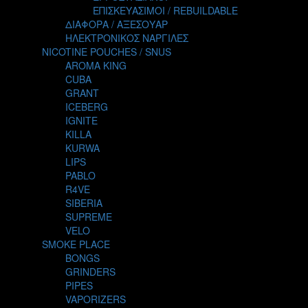
TALES
ΕΠΙΣΚΕΥΑΣΙΜΟΙ / REBUILDABLE
TATTOO
ΔΙΑΦΟΡΑ / ΑΞΕΣΟΥΑΡ
THE ALCHEMIST
ΗΛΕΚΤΡΟΝΙΚΟΣ ΝΑΡΓΙΛΕΣ
THE SMOKER'S CLUB
NICOTINE POUCHES / SNUS
TIKI MAHU
AROMA KING
TWIST
CUBA
VAPE NOVA
GRANT
VGOD
ICEBERG
WILD ZOO
IGNITE
YETI
KILLA
ZEUS JUICE
KURWA
LIPS
PABLO
R4VE
SIBERIA
SUPREME
VELO
SMOKE PLACE
BONGS
GRINDERS
PIPES
VAPORIZERS