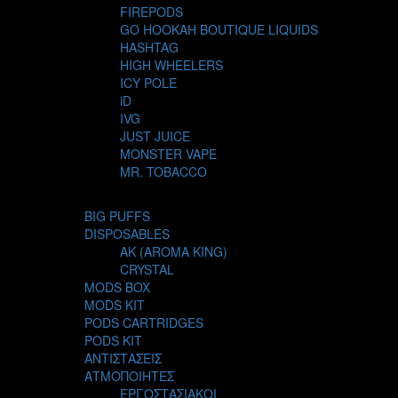
FIREPODS
GO HOOKAH BOUTIQUE LIQUIDS
HASHTAG
HIGH WHEELERS
ICY POLE
iD
IVG
JUST JUICE
MONSTER VAPE
MR. TOBACCO
MUR
NIGHT LIFE
BIG PUFFS
NUBO
DISPOSABLES
OMERTA LIQUIDS
AK (AROMA KING)
OPMH PROJECT
CRYSTAL
S-ELF JUICE
MODS BOX
SADBOY
MODS KIT
SCANDAL
PODS CARTRIDGES
SECRET FOREST
PODS KIT
STEAM CITY LIQUIDS
ΑΝΤΙΣΤΑΣΕΙΣ
STEAM TRAIN
ΑΤΜΟΠΟΙΗΤΕΣ
STEAMPUNK
ΕΡΓΟΣΤΑΣΙΑΚΟΙ