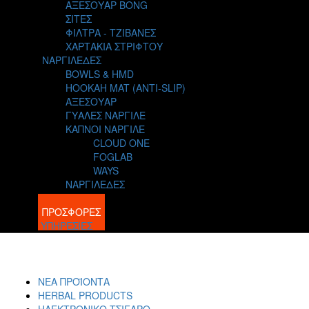
ΑΞΕΣΟΥΑΡ BONG
ΣΙΤΕΣ
ΦΙΛΤΡΑ - ΤΖΙΒΑΝΕΣ
ΧΑΡΤΑΚΙΑ ΣΤΡΙΦΤΟΥ
ΝΑΡΓΙΛΕΔΕΣ
BOWLS & HMD
HOOKAH MAT (ANTI-SLIP)
ΑΞΕΣΟΥΑΡ
ΓΥΑΛΕΣ ΝΑΡΓΙΛΕ
ΚΑΠΝΟΙ ΝΑΡΓΙΛΕ
CLOUD ONE
FOGLAB
WAYS
ΝΑΡΓΙΛΕΔΕΣ
BLOG
ΠΡΟΣΦΟΡΕΣ
ΥΠΗΡΕΣΙΕΣ
ΝΕΑ ΠΡΟΪΟΝΤΑ
HERBAL PRODUCTS
ΗΛΕΚΤΡΟΝΙΚΟ ΤΣΙΓΑΡΟ