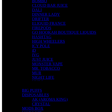
BOMBO
CLOUD BAR JUICE
DALI
DINNER LADY
DRIFTER
ELIQUID FRANCE
FIREPODS
GO HOOKAH BOUTIQUE LIQUIDS
HASHTAG
HIGH WHEELERS
ICY POLE
iD
IVG
JUST JUICE
MONSTER VAPE
MR. TOBACCO
MUR
NIGHT LIFE
NUBO
OMERTA LIQUIDS
BIG PUFFS
OPMH PROJECT
DISPOSABLES
S-ELF JUICE
AK (AROMA KING)
SADBOY
CRYSTAL
SCANDAL
MODS BOX
SECRET FOREST