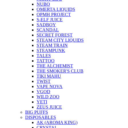
NUBO
OMERTA LIQUIDS
OPMH PROJECT
S-ELF JUICE
SADBOY
SCANDAL
SECRET FOREST
STEAM CITY LIQUIDS
STEAM TRAIN
STEAMPUNK
TALES
TATTOO
THE ALCHEMIST
THE SMOKER'S CLUB
TIKI MAHU
TWIST
VAPE NOVA
VGOD
WILD ZOO
YETI
ZEUS JUICE
BIG PUFFS
DISPOSABLES
AK (AROMA KING)
CRYSTAL