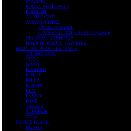
MODS KIT
STEAM CITY LIQUIDS
PODS CARTRIDGES
STEAM TRAIN
PODS KIT
STEAMPUNK
ΑΝΤΙΣΤΑΣΕΙΣ
TALES
ΑΤΜΟΠΟΙΗΤΕΣ
TATTOO
ΕΡΓΟΣΤΑΣΙΑΚΟΙ
THE ALCHEMIST
ΕΠΙΣΚΕΥΑΣΙΜΟΙ / REBUILDABLE
THE SMOKER'S CLUB
ΔΙΑΦΟΡΑ / ΑΞΕΣΟΥΑΡ
TIKI MAHU
ΗΛΕΚΤΡΟΝΙΚΟΣ ΝΑΡΓΙΛΕΣ
TWIST
NICOTINE POUCHES / SNUS
VAPE NOVA
AROMA KING
VGOD
CUBA
WILD ZOO
GRANT
YETI
ICEBERG
ZEUS JUICE
IGNITE
KILLA
KURWA
LIPS
PABLO
R4VE
SIBERIA
SUPREME
VELO
SMOKE PLACE
BONGS