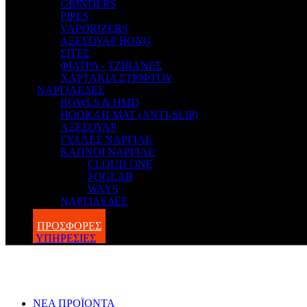
GRINDERS
PIPES
VAPORIZERS
ΑΞΕΣΟΥΑΡ BONG
ΣΙΤΕΣ
ΦΙΛΤΡΑ - ΤΖΙΒΑΝΕΣ
ΧΑΡΤΑΚΙΑ ΣΤΡΙΦΤΟΥ
ΝΑΡΓΙΛΕΔΕΣ
BOWLS & HMD
HOOKAH MAT (ANTI-SLIP)
ΑΞΕΣΟΥΑΡ
ΓΥΑΛΕΣ ΝΑΡΓΙΛΕ
ΚΑΠΝΟΙ ΝΑΡΓΙΛΕ
CLOUD ONE
FOGLAB
WAYS
ΝΑΡΓΙΛΕΔΕΣ
BLOG
ΠΡΟΣΦΟΡΕΣ
ΥΠΗΡΕΣΙΕΣ
ΝΕΑ ΠΡΟΪΟΝΤΑ