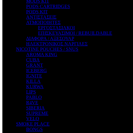
MODS KIT
STEAM CITY LIQUIDS
PODS CARTRIDGES
STEAM TRAIN
PODS KIT
STEAMPUNK
ΑΝΤΙΣΤΑΣΕΙΣ
TALES
ΑΤΜΟΠΟΙΗΤΕΣ
TATTOO
ΕΡΓΟΣΤΑΣΙΑΚΟΙ
THE ALCHEMIST
ΕΠΙΣΚΕΥΑΣΙΜΟΙ / REBUILDABLE
THE SMOKER'S CLUB
ΔΙΑΦΟΡΑ / ΑΞΕΣΟΥΑΡ
TIKI MAHU
ΗΛΕΚΤΡΟΝΙΚΟΣ ΝΑΡΓΙΛΕΣ
TWIST
NICOTINE POUCHES / SNUS
VAPE NOVA
AROMA KING
VGOD
CUBA
WILD ZOO
GRANT
YETI
ICEBERG
ZEUS JUICE
IGNITE
KILLA
KURWA
LIPS
PABLO
R4VE
SIBERIA
SUPREME
VELO
SMOKE PLACE
BONGS