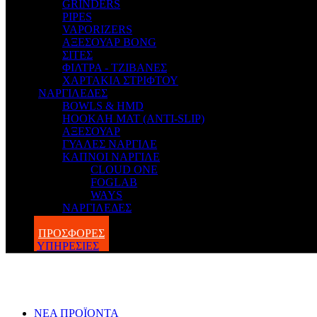
GRINDERS
PIPES
VAPORIZERS
ΑΞΕΣΟΥΑΡ BONG
ΣΙΤΕΣ
ΦΙΛΤΡΑ - ΤΖΙΒΑΝΕΣ
ΧΑΡΤΑΚΙΑ ΣΤΡΙΦΤΟΥ
ΝΑΡΓΙΛΕΔΕΣ
BOWLS & HMD
HOOKAH MAT (ANTI-SLIP)
ΑΞΕΣΟΥΑΡ
ΓΥΑΛΕΣ ΝΑΡΓΙΛΕ
ΚΑΠΝΟΙ ΝΑΡΓΙΛΕ
CLOUD ONE
FOGLAB
WAYS
ΝΑΡΓΙΛΕΔΕΣ
BLOG
ΠΡΟΣΦΟΡΕΣ
ΥΠΗΡΕΣΙΕΣ
ΝΕΑ ΠΡΟΪΟΝΤΑ