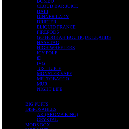
BOMBO
CLOUD BAR JUICE
DALI
DINNER LADY
DRIFTER
ELIQUID FRANCE
FIREPODS
GO HOOKAH BOUTIQUE LIQUIDS
HASHTAG
HIGH WHEELERS
ICY POLE
iD
IVG
JUST JUICE
MONSTER VAPE
MR. TOBACCO
MUR
NIGHT LIFE
NUBO
OMERTA LIQUIDS
BIG PUFFS
OPMH PROJECT
DISPOSABLES
S-ELF JUICE
AK (AROMA KING)
SADBOY
CRYSTAL
SCANDAL
MODS BOX
SECRET FOREST