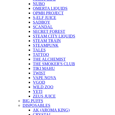
NUBO
OMERTA LIQUIDS
OPMH PROJECT
S-ELF JUICE
SADBOY
SCANDAL
SECRET FOREST
STEAM CITY LIQUIDS
STEAM TRAIN
STEAMPUNK
TALES
TATTOO
THE ALCHEMIST
THE SMOKER'S CLUB
TIKI MAHU
TWIST
VAPE NOVA
VGOD
WILD ZOO
YETI
ZEUS JUICE
BIG PUFFS
DISPOSABLES
AK (AROMA KING)
CRYSTAL