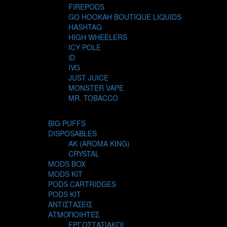
FIREPODS
GO HOOKAH BOUTIQUE LIQUIDS
HASHTAG
HIGH WHEELERS
ICY POLE
iD
IVG
JUST JUICE
MONSTER VAPE
MR. TOBACCO
MUR
NIGHT LIFE
BIG PUFFS
NUBO
DISPOSABLES
OMERTA LIQUIDS
AK (AROMA KING)
OPMH PROJECT
CRYSTAL
S-ELF JUICE
MODS BOX
SADBOY
MODS KIT
SCANDAL
PODS CARTRIDGES
SECRET FOREST
PODS KIT
STEAM CITY LIQUIDS
ΑΝΤΙΣΤΑΣΕΙΣ
STEAM TRAIN
ΑΤΜΟΠΟΙΗΤΕΣ
STEAMPUNK
ΕΡΓΟΣΤΑΣΙΑΚΟΙ