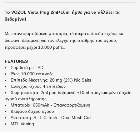
Το VOZOL Vista Plug 2ml+10ml ήρθε για να αλλάξει τα
δεδομένα!
Με επαναφορτιζόμενη μπαταρία, τέσσερα επίπεδα ισχύος και
διάφανη δεξαμενή για τον έλεγχο της στάθμης του υγρού,
προσφέρει μέχρι 10.000 puffs...
FEATURES
Συμβατό με TPD
Έως 10.000 εισπνοές
Επίπεδο Νικοτίνης: 20 mg (2%) Nic Salts
Έλεγχος ισχύος 4 επιπέδων
Χωρητικότητα: 2ml pod δεξαμενή +10ml προγεμισμένο δοχείο
υγρού αναπλήρωσης
Μπαταρία: 650mAh - Επαναφορτιζόμενη
Διάφανο δοχείο υγρού
Αντίσταση: S.i.L.C Tech - Dual Mesh Coil
MTL Vaping