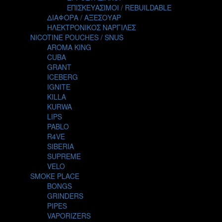
TALES
ΕΠΙΣΚΕΥΑΣΙΜΟΙ / REBUILDABLE
TATTOO
ΔΙΑΦΟΡΑ / ΑΞΕΣΟΥΑΡ
THE ALCHEMIST
ΗΛΕΚΤΡΟΝΙΚΟΣ ΝΑΡΓΙΛΕΣ
THE SMOKER'S CLUB
NICOTINE POUCHES / SNUS
TIKI MAHU
AROMA KING
TWIST
CUBA
VAPE NOVA
GRANT
VGOD
ICEBERG
WILD ZOO
IGNITE
YETI
KILLA
ZEUS JUICE
KURWA
LIPS
PABLO
R4VE
SIBERIA
SUPREME
VELO
SMOKE PLACE
BONGS
GRINDERS
PIPES
VAPORIZERS