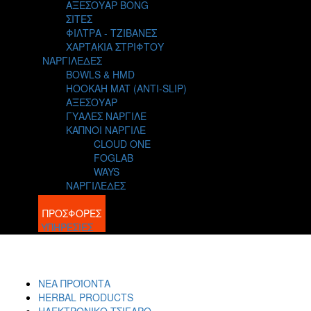
ΑΞΕΣΟΥΑΡ BONG
ΣΙΤΕΣ
ΦΙΛΤΡΑ - ΤΖΙΒΑΝΕΣ
ΧΑΡΤΑΚΙΑ ΣΤΡΙΦΤΟΥ
ΝΑΡΓΙΛΕΔΕΣ
BOWLS & HMD
HOOKAH MAT (ANTI-SLIP)
ΑΞΕΣΟΥΑΡ
ΓΥΑΛΕΣ ΝΑΡΓΙΛΕ
ΚΑΠΝΟΙ ΝΑΡΓΙΛΕ
CLOUD ONE
FOGLAB
WAYS
ΝΑΡΓΙΛΕΔΕΣ
BLOG
ΠΡΟΣΦΟΡΕΣ
ΥΠΗΡΕΣΙΕΣ
ΝΕΑ ΠΡΟΪΟΝΤΑ
HERBAL PRODUCTS
ΗΛΕΚΤΡΟΝΙΚΟ ΤΣΙΓΑΡΟ