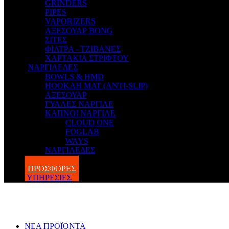
GRINDERS
PIPES
VAPORIZERS
ΑΞΕΣΟΥΑΡ BONG
ΣΙΤΕΣ
ΦΙΛΤΡΑ - ΤΖΙΒΑΝΕΣ
ΧΑΡΤΑΚΙΑ ΣΤΡΙΦΤΟΥ
ΝΑΡΓΙΛΕΔΕΣ
BOWLS & HMD
HOOKAH MAT (ANTI-SLIP)
ΑΞΕΣΟΥΑΡ
ΓΥΑΛΕΣ ΝΑΡΓΙΛΕ
ΚΑΠΝΟΙ ΝΑΡΓΙΛΕ
CLOUD ONE
FOGLAB
WAYS
ΝΑΡΓΙΛΕΔΕΣ
BLOG
ΠΡΟΣΦΟΡΕΣ
ΥΠΗΡΕΣΙΕΣ
ΝΕΑ ΠΡΟΪΟΝΤΑ