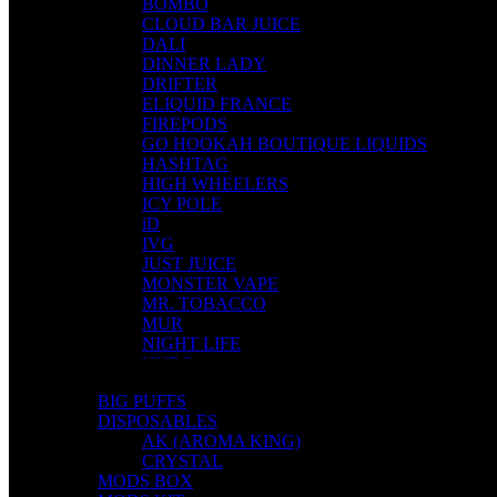
BOMBO
CLOUD BAR JUICE
DALI
DINNER LADY
DRIFTER
ELIQUID FRANCE
FIREPODS
GO HOOKAH BOUTIQUE LIQUIDS
HASHTAG
HIGH WHEELERS
ICY POLE
iD
IVG
JUST JUICE
MONSTER VAPE
MR. TOBACCO
MUR
NIGHT LIFE
NUBO
OMERTA LIQUIDS
BIG PUFFS
OPMH PROJECT
DISPOSABLES
S-ELF JUICE
AK (AROMA KING)
SADBOY
CRYSTAL
SCANDAL
MODS BOX
SECRET FOREST