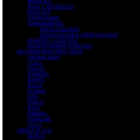
MODS KIT
STEAM CITY LIQUIDS
PODS CARTRIDGES
STEAM TRAIN
PODS KIT
STEAMPUNK
ΑΝΤΙΣΤΑΣΕΙΣ
TALES
ΑΤΜΟΠΟΙΗΤΕΣ
TATTOO
ΕΡΓΟΣΤΑΣΙΑΚΟΙ
THE ALCHEMIST
ΕΠΙΣΚΕΥΑΣΙΜΟΙ / REBUILDABLE
THE SMOKER'S CLUB
ΔΙΑΦΟΡΑ / ΑΞΕΣΟΥΑΡ
TIKI MAHU
ΗΛΕΚΤΡΟΝΙΚΟΣ ΝΑΡΓΙΛΕΣ
TWIST
NICOTINE POUCHES / SNUS
VAPE NOVA
AROMA KING
VGOD
CUBA
WILD ZOO
GRANT
YETI
ICEBERG
ZEUS JUICE
IGNITE
KILLA
KURWA
LIPS
PABLO
R4VE
SIBERIA
SUPREME
VELO
SMOKE PLACE
BONGS