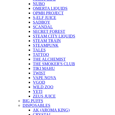
NUBO
OMERTA LIQUIDS
OPMH PROJECT
S-ELF JUICE
SADBOY
SCANDAL
SECRET FOREST
STEAM CITY LIQUIDS
STEAM TRAIN
STEAMPUNK
TALES
TATTOO
THE ALCHEMIST
THE SMOKER'S CLUB
TIKI MAHU
TWIST
VAPE NOVA
VGOD
WILD ZOO
YETI
ZEUS JUICE
BIG PUFFS
DISPOSABLES
AK (AROMA KING)
CRYSTAL