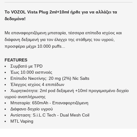
Το VOZOL Vista Plug 2ml+10ml ήρθε για να αλλάξει τα
δεδομένα!
Με επαναφορτιζόμενη μπαταρία, τέσσερα επίπεδα ισχύος και
διάφανη δεξαμενή για τον έλεγχο της στάθμης του υγρού,
προσφέρει μέχρι 10.000 puffs...
FEATURES
Συμβατό με TPD
Έως 10.000 εισπνοές
Επίπεδο Νικοτίνης: 20 mg (2%) Nic Salts
Έλεγχος ισχύος 4 επιπέδων
Χωρητικότητα: 2ml pod δεξαμενή +10ml προγεμισμένο δοχείο
υγρού αναπλήρωσης
Μπαταρία: 650mAh - Επαναφορτιζόμενη
Διάφανο δοχείο υγρού
Αντίσταση: S.i.L.C Tech - Dual Mesh Coil
MTL Vaping