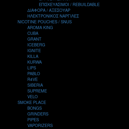
TALES
ΕΠΙΣΚΕΥΑΣΙΜΟΙ / REBUILDABLE
TATTOO
ΔΙΑΦΟΡΑ / ΑΞΕΣΟΥΑΡ
THE ALCHEMIST
ΗΛΕΚΤΡΟΝΙΚΟΣ ΝΑΡΓΙΛΕΣ
THE SMOKER'S CLUB
NICOTINE POUCHES / SNUS
TIKI MAHU
AROMA KING
TWIST
CUBA
VAPE NOVA
GRANT
VGOD
ICEBERG
WILD ZOO
IGNITE
YETI
KILLA
ZEUS JUICE
KURWA
LIPS
PABLO
R4VE
SIBERIA
SUPREME
VELO
SMOKE PLACE
BONGS
GRINDERS
PIPES
VAPORIZERS