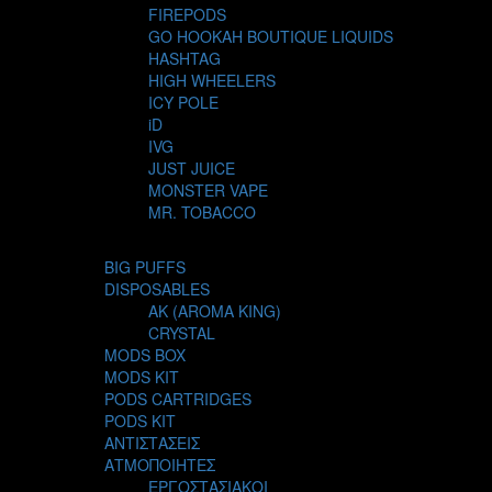
FIREPODS
GO HOOKAH BOUTIQUE LIQUIDS
HASHTAG
HIGH WHEELERS
ICY POLE
iD
IVG
JUST JUICE
MONSTER VAPE
MR. TOBACCO
MUR
NIGHT LIFE
BIG PUFFS
NUBO
DISPOSABLES
OMERTA LIQUIDS
AK (AROMA KING)
OPMH PROJECT
CRYSTAL
S-ELF JUICE
MODS BOX
SADBOY
MODS KIT
SCANDAL
PODS CARTRIDGES
SECRET FOREST
PODS KIT
STEAM CITY LIQUIDS
ΑΝΤΙΣΤΑΣΕΙΣ
STEAM TRAIN
ΑΤΜΟΠΟΙΗΤΕΣ
STEAMPUNK
ΕΡΓΟΣΤΑΣΙΑΚΟΙ