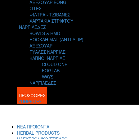
ΑΞΕΣΟΥΑΡ BONG
ΣΙΤΕΣ
ΦΙΛΤΡΑ - ΤΖΙΒΑΝΕΣ
ΧΑΡΤΑΚΙΑ ΣΤΡΙΦΤΟΥ
ΝΑΡΓΙΛΕΔΕΣ
BOWLS & HMD
HOOKAH MAT (ANTI-SLIP)
ΑΞΕΣΟΥΑΡ
ΓΥΑΛΕΣ ΝΑΡΓΙΛΕ
ΚΑΠΝΟΙ ΝΑΡΓΙΛΕ
CLOUD ONE
FOGLAB
WAYS
ΝΑΡΓΙΛΕΔΕΣ
BLOG
ΠΡΟΣΦΟΡΕΣ
ΥΠΗΡΕΣΙΕΣ
ΝΕΑ ΠΡΟΪΟΝΤΑ
HERBAL PRODUCTS
ΗΛΕΚΤΡΟΝΙΚΟ ΤΣΙΓΑΡΟ